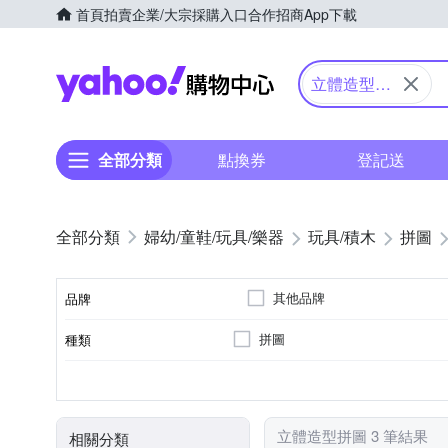
首頁
拍賣
企業/大宗採購入口
合作招商
App下載
Yahoo購物中心
立體造型拼
圖
全部分類
點換券
登記送
婦幼/童鞋/玩具/樂器
玩具/積木
拼圖
其他品牌
品牌
拼圖
種類
品牌名稱
7歲以上
多啦A夢
小荳娃娃
森
適用年齡
角色
顏色
立體造型拼圖 3 筆結果
相關分類