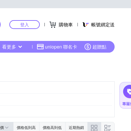
購物車
帳號綁定送
登入
看更多
uniopen 聯名卡
超贈點
價
價格低到高
價格高到低
近期熱銷