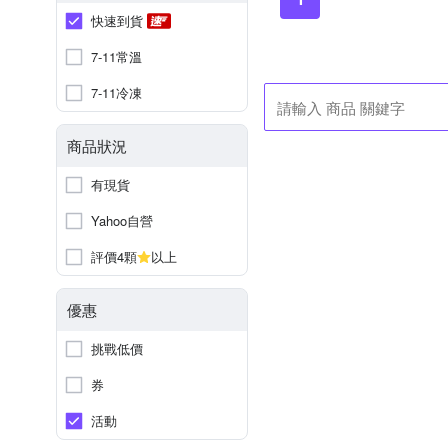
快速到貨
7-11常溫
7-11冷凍
商品狀況
有現貨
Yahoo自營
評價4顆
以上
優惠
挑戰低價
券
活動