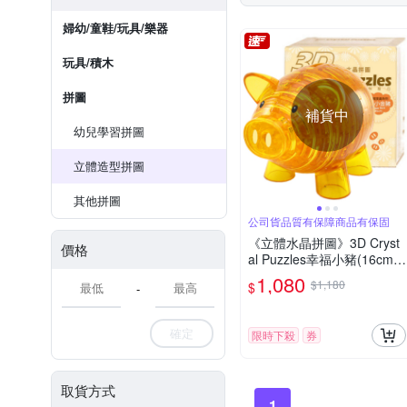
婦幼/童鞋/玩具/樂器
玩具/積木
拼圖
補貨中
幼兒學習拼圖
立體造型拼圖
其他拼圖
公司貨品質有保障商品有保固
《立體水晶拼圖》3D Cryst
價格
al Puzzles幸福小豬(16cm系
列)(二色可選)
1,080
$1,180
$
-
確定
限時下殺
券
取貨方式
1