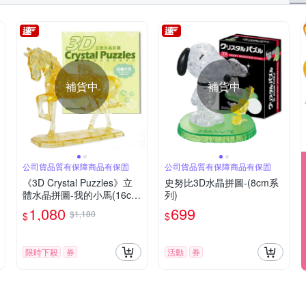
補貨中
補貨中
公司貨品質有保障商品有保固
公司貨品質有保障商品有保固
《3D Crystal Puzzles》立
史努比3D水晶拼圖-(8cm系
體水晶拼圖-我的小馬(16cm
列)
系列-100片)
1,080
699
$1,180
$
$
限時下殺
券
活動
券