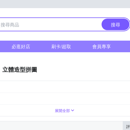
搜尋
必逛好店
刷卡/超取
會員專享
立體造型拼圖
林家族
警察戰隊vs快盜戰隊
展開全部
評