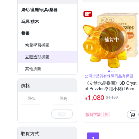
婦幼/童鞋/玩具/樂器
玩具/積木
拼圖
補貨中
幼兒學習拼圖
立體造型拼圖
其他拼圖
公司貨品質有保障商品有保固
《立體水晶拼圖》3D Cryst
價格
al Puzzles幸福小豬(16cm系
列)(二色可選)
1,080
$1,180
$
-
確定
限時下殺
券
取貨方式
1