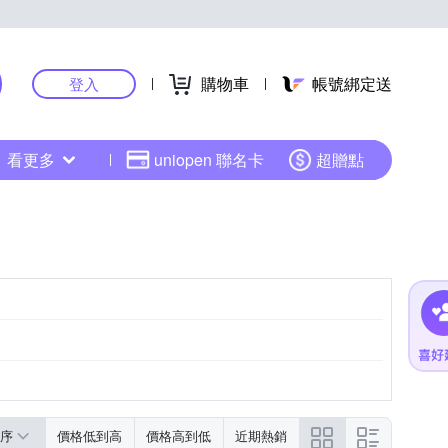
購物車
帳號綁定送
登入
看更多
uniopen 聯名卡
超贈點
序
價格低到高
價格高到低
近期熱銷