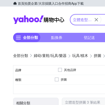
首頁
拍賣
企業/大宗採購入口
合作招商
App下載
Yahoo購物中心
立體造型拼
圖
全部分類
點換券
登記送
婦幼/童鞋/玩具/樂器
玩具/積木
拼圖
其他品牌
品牌
拼圖
種類
品牌名稱
7歲以上
多啦A夢
小荳娃娃
森
適用年齡
角色
顏色
立體造型拼圖 3 筆結果
相關分類