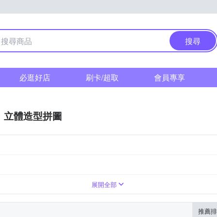
搜尋
必逛好店
刷卡/超取
會員專享
立體造型拼圖
林家族
警察戰隊vs快盜戰隊
展開全部
推薦排