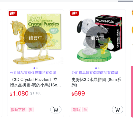
補貨中
補貨中
公司貨品質有保障商品有保固
公司貨品質有保障商品有保固
《3D Crystal Puzzles》立
史努比3D水晶拼圖-(8cm系
體水晶拼圖-我的小馬(16cm
列)
系列-100片)
1,080
699
$1,180
$
$
限時下殺
券
活動
券