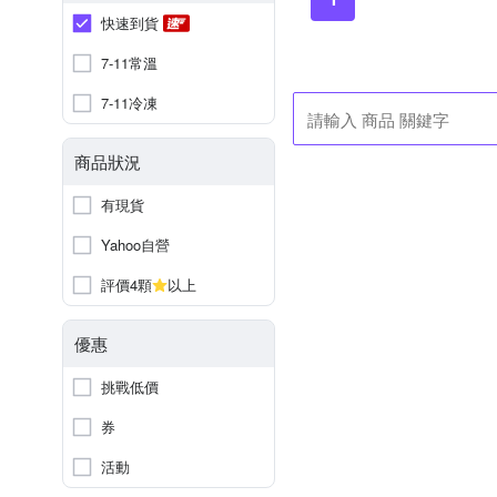
快速到貨
7-11常溫
7-11冷凍
商品狀況
有現貨
Yahoo自營
評價4顆
以上
優惠
挑戰低價
券
活動