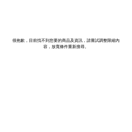
很抱歉，目前找不到您要的商品及資訊，請嘗試調整限縮內
容，放寬條件重新搜尋。