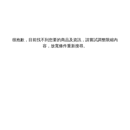
很抱歉，目前找不到您要的商品及資訊，請嘗試調整限縮內
容，放寬條件重新搜尋。