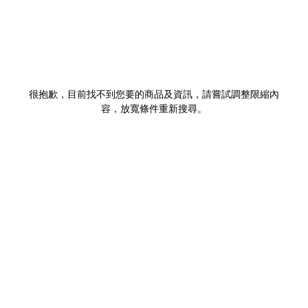
很抱歉，目前找不到您要的商品及資訊，請嘗試調整限縮內
容，放寬條件重新搜尋。