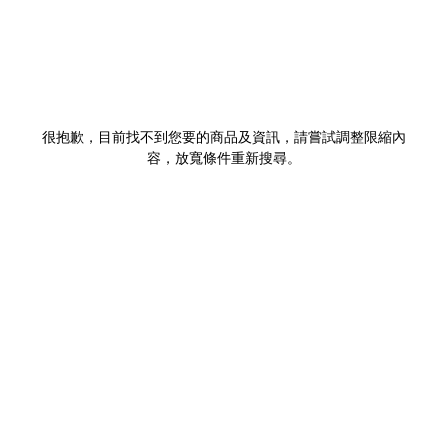
很抱歉，目前找不到您要的商品及資訊，請嘗試調整限縮內
容，放寬條件重新搜尋。