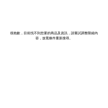
很抱歉，目前找不到您要的商品及資訊，請嘗試調整限縮內
容，放寬條件重新搜尋。