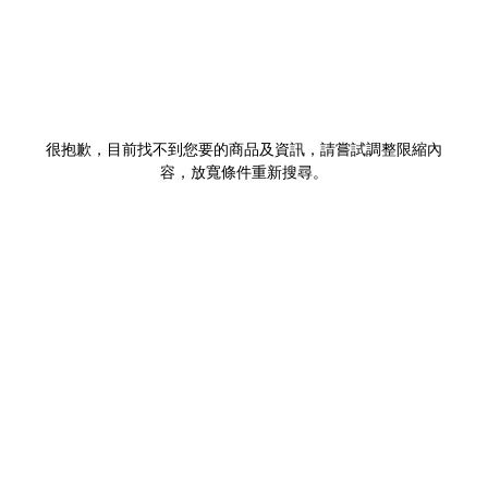
很抱歉，目前找不到您要的商品及資訊，請嘗試調整限縮內
容，放寬條件重新搜尋。