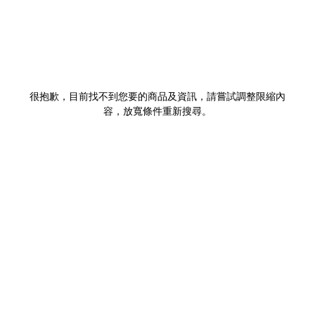
很抱歉，目前找不到您要的商品及資訊，請嘗試調整限縮內
容，放寬條件重新搜尋。