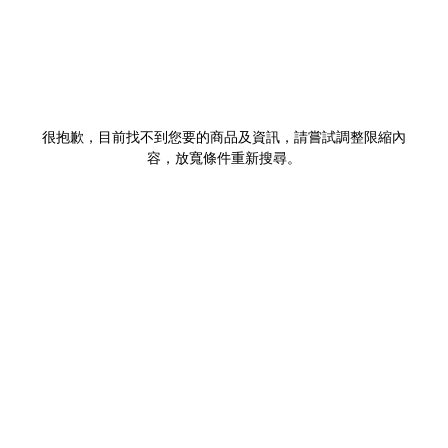
很抱歉，目前找不到您要的商品及資訊，請嘗試調整限縮內
容，放寬條件重新搜尋。