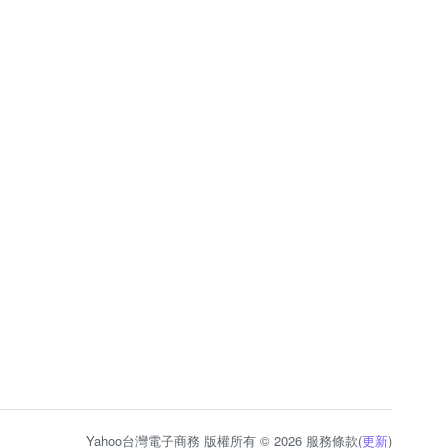
Yahoo台灣電子商務 版權所有 © 2026 服務條款(
更新
)