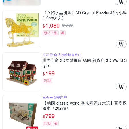
《立體水晶拼圖》3D Crystal Puzzles我的小馬
(16cm系列)
1,080
$
$
1,180
限時下殺
券
公司貨 合法商檢標章進口
世界之窗 3D立體拼圖 德國-雜貨店 3D World S
tyle
199
$
活動
三合一百變造型
【德國 classic world 客來喜經典木玩】百變探
險車《20276》
799
$
活動
券