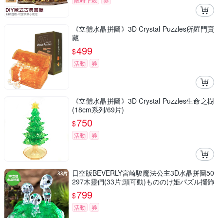
《立體水晶拼圖》3D Crystal Puzzles所羅門寶
藏
499
$
活動
券
《立體水晶拼圖》3D Crystal Puzzles生命之樹
(18cm系列/69片)
750
$
活動
券
日空版BEVERLY宮崎駿魔法公主3D水晶拼圖50
297木靈們(33片;頭可動)もののけ姫パズル擺飾
吉卜力puzzle模型公仔
799
$
活動
券