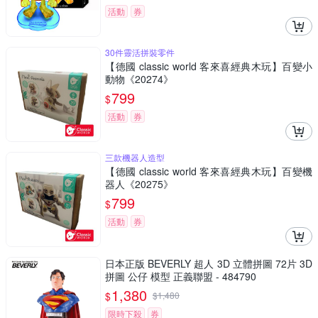
活動
券
30件靈活拼裝零件
【德國 classic world 客來喜經典木玩】百變小
動物《20274》
799
$
活動
券
三款機器人造型
【德國 classic world 客來喜經典木玩】百變機
器人《20275》
799
$
活動
券
日本正版 BEVERLY 超人 3D 立體拼圖 72片 3D
拼圖 公仔 模型 正義聯盟 - 484790
1,380
$
$
1,480
限時下殺
券