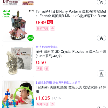
Tenyo哈利波特Harry Porter立體3D洞穴屋Met
al Earth金屬拼圖B-MN-003C衛斯理The Burro
w(47片裝)免塗裝模型
899
$
9折
限時下殺
券
合法商檢標章進口
羅丹 思想者 3D Crystal Puzzles 立體水晶拼圖
(10cm系列-43片)
550
$
活動
券
3歲以上適用 迷你系列5歲以上適用
FatBrain 美國肥腦袋 益智玩具 啵啵家族-24件
組
1,005
$
$
1,105
限時下殺
券