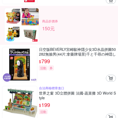
商品折價券
150元
日空版BEVERLY宮崎駿神隱少女3D水晶拼圖50
282無臉男(44片;拿藥牌場景)千と千尋の神隠し
吉卜力パズル療癒擺飾puzzle模型公仔
799
$
活動
券
合法商檢標章進口
世界之窗 3D立體拼圖 法國-蔬菜攤 3D World S
tyle
199
$
活動