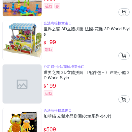
活動
券
合法商檢標章進口
世界之窗 3D立體拼圖 法國-花攤 3D World Styl
e
199
$
活動
公司貨~合法商檢標章進口
世界之窗 3D立體拼圖 《配件包三》岸邊小船 3
D World Style
199
$
活動
合法商檢標章進口
加菲貓 立體水晶拼圖(8cm系列-34片)
509
$