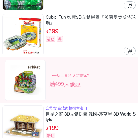
Cubic Fun 智慧3D立體拼圖『英國曼契斯特球
場』
399
$
活動
券
小手玩世界!今天誰當家?
滿499大優惠
公司貨 合法商檢標章進口
世界之窗 3D立體拼圖 韓國-茅草屋 3D World S
tyle
199
$
活動