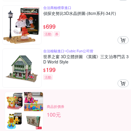
合法商檢標章進口
偵探史努比3D水晶拼圖-(8cm系列-34片)
699
$
活動
券
合法檢驗進口~Cubic Fun公司貨
世界之窗 3D立體拼圖 《英國》三文治專門店 3
D World Style
199
$
活動
商品折價券
100元