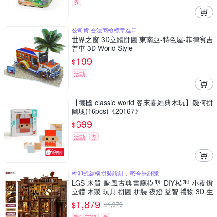
券
公司貨 合法商檢標章進口
世界之窗 3D立體拼圖 東南亞-特色屋-菲律賓吉
普車 3D World Style
199
$
活動
【德國 classic world 客來喜經典木玩】幾何拼
圖塊(16pcs)《20167》
699
$
活動
券
榫卯式結構拼裝設計，密合無縫隙
LGS 木質 歐風古典書廳模型 DIY模型 小夜燈
立體 木製 玩具 拼圖 拼裝 夜燈 益智 禮物 3D 生
日禮物
1,879
$
$
1,979
限時下殺
券