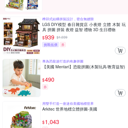
榫卯式結構拼裝設計，密合無縫隙
LGS DIY模型 春日雜貨店 小夜燈 立體 木製 玩
具 拼圖 拼裝 夜燈 益智 禮物 3D 生日禮物
939
$
$
1,039
挑戰低價
券
專為恐龍迷打造的有趣拼圖
【美國 Mentari】恐龍拼圖(木製玩具/教育益智)
490
$
券
用雙手打造一座迷你美國地標世界
Arkitec 世界地標立體拼圖-美國
1,043
$