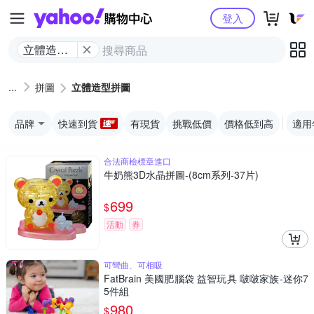
Yahoo購物中心
登入
立體造型
拼圖
拼圖
立體造型拼圖
品牌
快速到貨
有現貨
挑戰低價
價格低到高
適用
合法商檢標章進口
牛奶熊3D水晶拼圖-(8cm系列-37片)
699
$
活動
券
可彎曲、可相吸
FatBrain 美國肥腦袋 益智玩具 啵啵家族-迷你7
5件組
980
$