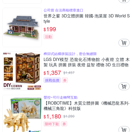
公司貨 合法商檢標章進口
世界之窗 3D立體拼圖 韓國-泡菜屋 3D World S
tyle
199
$
活動
榫卯式結構拼裝設計，密合無縫隙
LGS DIY模型 恐龍化石博物館 小夜燈 立體 木
製 玩具 拼圖 拼裝 夜燈 益智 禮物 3D 生日禮物
1,357
$
$
1,457
挑戰低價
券
聲控~可行走轉彎互動
【ROBOTIME】木質立體拼圖《機械恐龍系列-
機械三角龍》科技版
1,180
$
$
1,280
限時下殺
券