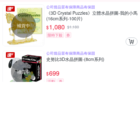
公司貨品質有保障商品有保固
《3D Crystal Puzzles》立體水晶拼圖-我的小馬
(16cm系列-100片)
補貨中
1,080
$
$
1,180
限時下殺
券
公司貨品質有保障商品有保固
史努比3D水晶拼圖-(8cm系列)
補貨中
699
$
活動
券
可彎曲、可相吸
FatBrain 美國肥腦袋 益智玩具 啵啵家族-50件
組
補貨中
1,940
$
$
2,040
限時下殺
券