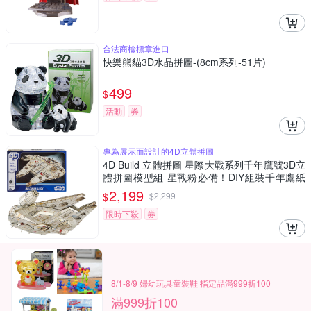
合法商檢標章進口
快樂熊貓3D水晶拼圖-(8cm系列-51片)
499
$
活動
券
專為展示而設計的4D立體拼圖
4D Build 立體拼圖 星際大戰系列千年鷹號3D立
體拼圖模型組 星戰粉必備！DIY組裝千年鷹紙
模型 細節逼真 無需工具
2,199
$
$
2,299
限時下殺
券
8/1-8/9 婦幼玩具童裝鞋 指定品滿999折100
滿999折100