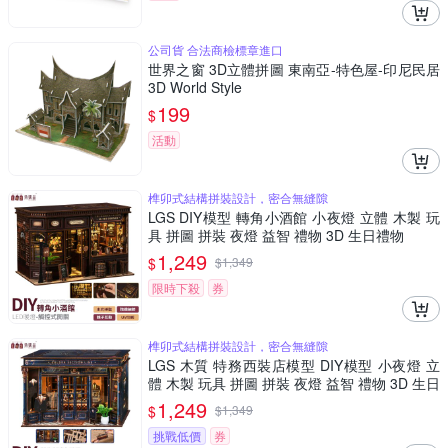
公司貨 合法商檢標章進口
世界之窗 3D立體拼圖 東南亞-特色屋-印尼民居
3D World Style
199
$
活動
榫卯式結構拼裝設計，密合無縫隙
LGS DIY模型 轉角小酒館 小夜燈 立體 木製 玩
具 拼圖 拼裝 夜燈 益智 禮物 3D 生日禮物
1,249
$
$
1,349
限時下殺
券
榫卯式結構拼裝設計，密合無縫隙
LGS 木質 特務西裝店模型 DIY模型 小夜燈 立
體 木製 玩具 拼圖 拼裝 夜燈 益智 禮物 3D 生日
禮物
1,249
$
$
1,349
挑戰低價
券