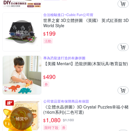
合法檢驗進口~Cubic Fun公司貨
世界之窗 3D立體拼圖 《英國》 英式紅茶館 3D
World Style
補貨中
199
$
活動
專為恐龍迷打造的有趣拼圖
【美國 Mentari】恐龍拼圖(木製玩具/教育益智)
490
$
券
公司貨品質有保障商品有保固
《立體水晶拼圖》3D Crystal Puzzles幸福小豬
(16cm系列)(二色可選)
補貨中
1,080
$
$
1,180
限時下殺
券