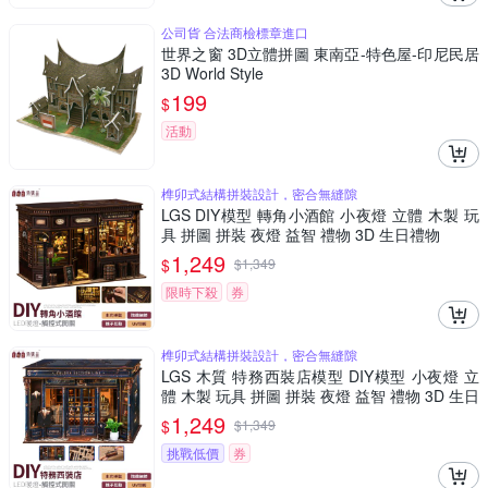
公司貨 合法商檢標章進口
世界之窗 3D立體拼圖 東南亞-特色屋-印尼民居
3D World Style
199
$
活動
榫卯式結構拼裝設計，密合無縫隙
LGS DIY模型 轉角小酒館 小夜燈 立體 木製 玩
具 拼圖 拼裝 夜燈 益智 禮物 3D 生日禮物
1,249
$
$
1,349
限時下殺
券
榫卯式結構拼裝設計，密合無縫隙
LGS 木質 特務西裝店模型 DIY模型 小夜燈 立
體 木製 玩具 拼圖 拼裝 夜燈 益智 禮物 3D 生日
禮物
1,249
$
$
1,349
挑戰低價
券