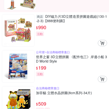
DIY磁力片3D立體造景拼圖遊戲組(130-1
商店
-2-3)【888便利購】
990
$
活動
公司貨~合法商檢標章進口
世界之窗 3D立體拼圖 《配件包三》岸邊小船 3
D World Style
199
$
活動
合法商檢標章進口
加菲貓 立體水晶拼圖(8cm系列-34片)
509
$