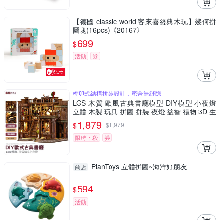
【德國 classic world 客來喜經典木玩】幾何拼
圖塊(16pcs)《20167》
699
$
活動
券
榫卯式結構拼裝設計，密合無縫隙
LGS 木質 歐風古典書廳模型 DIY模型 小夜燈
立體 木製 玩具 拼圖 拼裝 夜燈 益智 禮物 3D 生
日禮物
1,879
$
$
1,979
限時下殺
券
PlanToys 立體拼圖~海洋好朋友
商店
594
$
活動