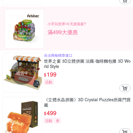
小手玩世界!今天誰當家?
滿499大優惠
合法商檢標章進口
世界之窗 3D立體拼圖 法國-咖啡麵包攤 3D Wo
rld Style
補貨中
199
$
活動
《立體水晶拼圖》3D Crystal Puzzles所羅門寶
藏
499
$
活動
券