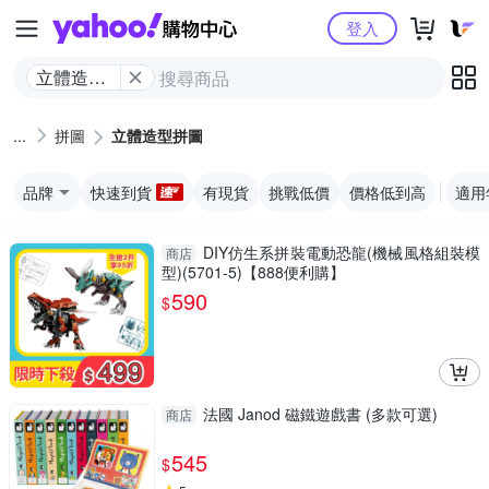
Yahoo購物中心
登入
立體造型
拼圖
拼圖
立體造型拼圖
品牌
快速到貨
有現貨
挑戰低價
價格低到高
適用
DIY仿生系拼裝電動恐龍(機械風格組裝模
商店
型)(5701-5)【888便利購】
590
$
法國 Janod 磁鐵遊戲書 (多款可選)
商店
545
$