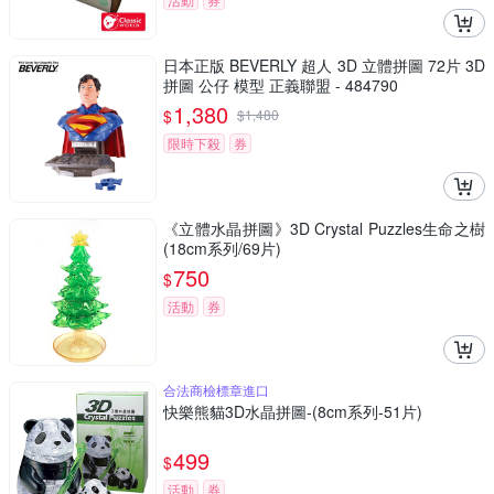
日本正版 BEVERLY 超人 3D 立體拼圖 72片 3D
拼圖 公仔 模型 正義聯盟 - 484790
1,380
$
$
1,480
限時下殺
券
《立體水晶拼圖》3D Crystal Puzzles生命之樹
(18cm系列/69片)
750
$
活動
券
合法商檢標章進口
快樂熊貓3D水晶拼圖-(8cm系列-51片)
499
$
活動
券