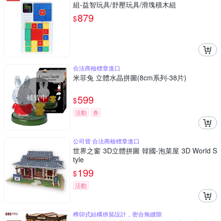
組-益智玩具/舒壓玩具/滑塊積木組
879
$
合法商檢標章進口
米菲兔 立體水晶拼圖(8cm系列-38片)
補貨中
599
$
活動
券
公司貨 合法商檢標章進口
世界之窗 3D立體拼圖 韓國-泡菜屋 3D World S
tyle
199
$
活動
榫卯式結構拼裝設計，密合無縫隙