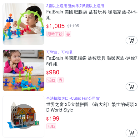
3歲以上適用 迷你系列5歲以上適用
FatBrain 美國肥腦袋 益智玩具 啵啵家族-24件
組
1,005
$
$
1,105
限時下殺
券
可彎曲、可相吸
FatBrain 美國肥腦袋 益智玩具 啵啵家族-迷你7
5件組
980
$
活動
券
合法檢驗進口~Cubic Fun公司貨
世界之窗 3D立體拼圖 《義大利》繁忙的碼頭 3
D World Style
補貨中
199
$
活動