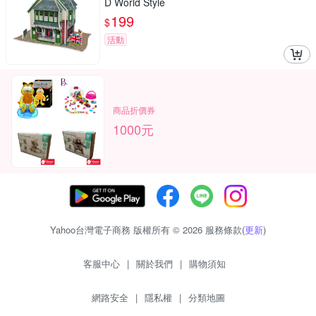
D World Style
199
$
活動
商品折價券
1000元
Yahoo台灣電子商務 版權所有 © 2026 服務條款(
更新
)
客服中心
|
關於我們
|
購物須知
網路安全
|
隱私權
|
分類地圖