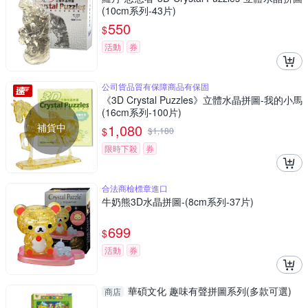
(10cm系列-43片)
550
$
活動
券
公司貨品質有保障商品有保固
《3D Crystal Puzzles》立體水晶拼圖-我的小馬
(16cm系列-100片)
補貨中
1,080
$
$
1,180
限時下殺
券
合法商檢標章進口
牛奶熊3D水晶拼圖-(8cm系列-37片)
699
$
活動
券
華碩文化 趣味有聲拼圖系列(多款可選)
商店