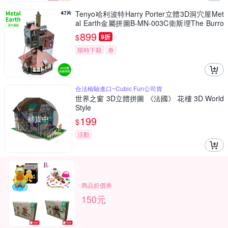
Tenyo哈利波特Harry Porter立體3D洞穴屋Met
al Earth金屬拼圖B-MN-003C衛斯理The Burro
w(47片裝)免塗裝模型
899
$
9折
限時下殺
券
合法檢驗進口~Cubic Fun公司貨
世界之窗 3D立體拼圖 《法國》 花樓 3D World
Style
補貨中
199
$
活動
商品折價券
150元