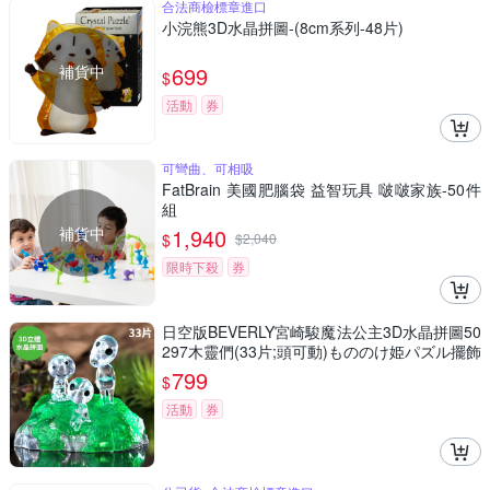
合法商檢標章進口
小浣熊3D水晶拼圖-(8cm系列-48片)
補貨中
699
$
活動
券
可彎曲、可相吸
FatBrain 美國肥腦袋 益智玩具 啵啵家族-50件
組
補貨中
1,940
$
$
2,040
限時下殺
券
日空版BEVERLY宮崎駿魔法公主3D水晶拼圖50
297木靈們(33片;頭可動)もののけ姫パズル擺飾
吉卜力puzzle模型公仔
799
$
活動
券