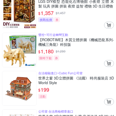
LGS DIY模型 恐龍化石博物館 小夜燈 立體 木
製 玩具 拼圖 拼裝 夜燈 益智 禮物 3D 生日禮物
1,357
$
$
1,457
挑戰低價
券
聲控~可行走轉彎互動
【ROBOTIME】木質立體拼圖《機械恐龍系列-
機械三角龍》科技版
1,180
$
$
1,280
限時下殺
券
合法檢驗進口~Cubic Fun公司貨
世界之窗 3D立體拼圖 《法國》 時尚服裝店 3D
World Style
199
$
活動
公司貨 合法商檢標章進口