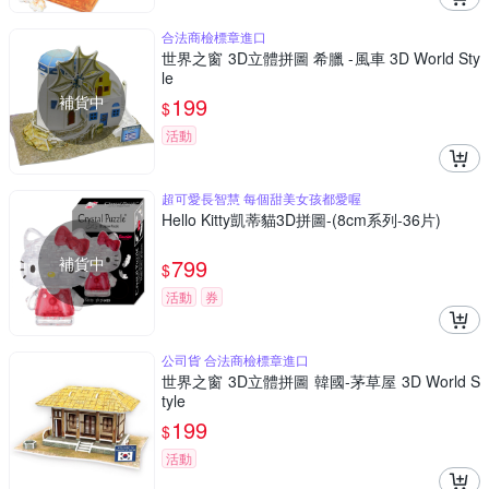
合法商檢標章進口
世界之窗 3D立體拼圖 希臘 -風車 3D World Sty
le
補貨中
199
$
活動
超可愛長智慧 每個甜美女孩都愛喔
Hello Kitty凱蒂貓3D拼圖-(8cm系列-36片)
補貨中
799
$
活動
券
公司貨 合法商檢標章進口
世界之窗 3D立體拼圖 韓國-茅草屋 3D World S
tyle
199
$
活動