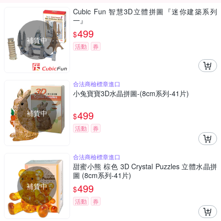
Cubic Fun 智慧3D立體拼圖『迷你建築系列
一』
499
$
補貨中
活動
券
合法商檢標章進口
小兔寶寶3D水晶拼圖-(8cm系列-41片)
補貨中
499
$
活動
券
合法商檢標章進口
甜蜜小熊 棕色 3D Crystal Puzzles 立體水晶拼
圖 (8cm系列-41片)
補貨中
499
$
活動
券