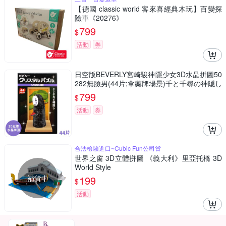
【德國 classic world 客來喜經典木玩】百變探
險車《20276》
799
$
活動
券
日空版BEVERLY宮崎駿神隱少女3D水晶拼圖50
282無臉男(44片;拿藥牌場景)千と千尋の神隠し
吉卜力パズル療癒擺飾puzzle模型公仔
799
$
活動
券
合法檢驗進口~Cubic Fun公司貨
世界之窗 3D立體拼圖 《義大利》里亞托橋 3D
World Style
補貨中
199
$
活動