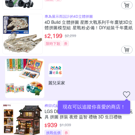
專為展示而設計的4D立體拼圖
4D Build 立體拼圖 星際大戰系列千年鷹號3D立
體拼圖模型組 星戰粉必備！DIY組裝千年鷹紙
模型 細節逼真 無需工具
2,199
$
$
2,299
限時下殺
券
麗兒采家
榫卯式結構拼裝設計，密合無縫隙
現在可以追蹤你喜愛的商店！
LGS DIY模型 春日雜貨店 小夜燈 立體 木製 玩
具 拼圖 拼裝 夜燈 益智 禮物 3D 生日禮物
939
$
$
1,039
挑戰低價
券