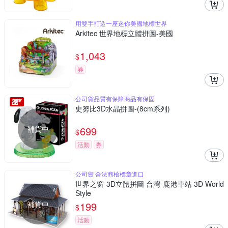
用雙手打造一座迷你美國地標世界
Arkitec 世界地標立體拼圖-美國
1,043
$
券
公司貨品質有保障商品有保固
史努比3D水晶拼圖-(8cm系列)
補貨中
699
$
活動
券
公司貨 合法商檢標章進口
世界之窗 3D立體拼圖 台灣-鹿港車站 3D World
Style
補貨中
199
$
活動