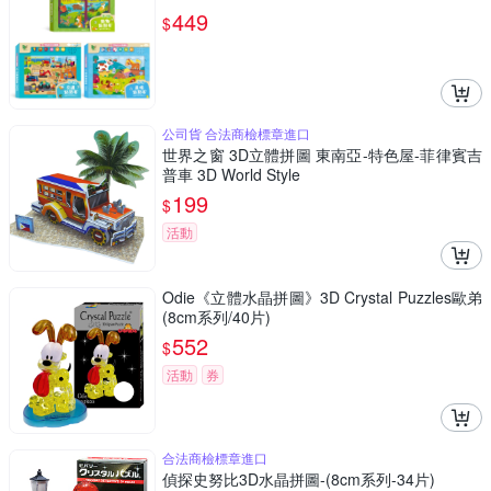
449
$
公司貨 合法商檢標章進口
世界之窗 3D立體拼圖 東南亞-特色屋-菲律賓吉
普車 3D World Style
199
$
活動
Odie《立體水晶拼圖》3D Crystal Puzzles歐弟
(8cm系列/40片)
552
$
活動
券
合法商檢標章進口
偵探史努比3D水晶拼圖-(8cm系列-34片)