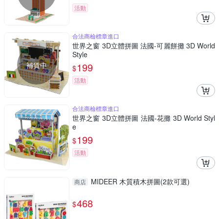
活動
合法商檢標章進口
世界之窗 3D立體拼圖 法國-可麗餅攤 3D World
Style
補貨中
199
$
活動
合法商檢標章進口
世界之窗 3D立體拼圖 法國-花攤 3D World Styl
e
199
$
活動
MIDEER 木質積木拼圖(2款可選)
商店
468
$