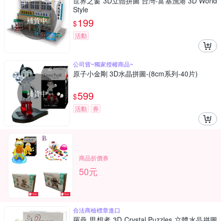
世界之窗 3D立體拼圖 台灣-富基漁港 3D World
Style
補貨中
199
$
活動
公司貨~獨家授權商品~
原子小金剛 3D水晶拼圖-(8cm系列-40片)
補貨中
599
$
活動
券
商品折價券
50元
合法商檢標章進口
羅丹 思想者 3D Crystal Puzzles 立體水晶拼圖