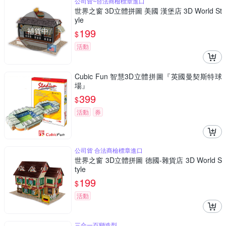
公司貨~合法商檢標章進口
世界之窗 3D立體拼圖 美國 漢堡店 3D World St
yle
補貨中
199
$
活動
Cubic Fun 智慧3D立體拼圖『英國曼契斯特球
場』
399
$
活動
券
公司貨 合法商檢標章進口
世界之窗 3D立體拼圖 德國-雜貨店 3D World S
tyle
199
$
活動
三合一百變造型