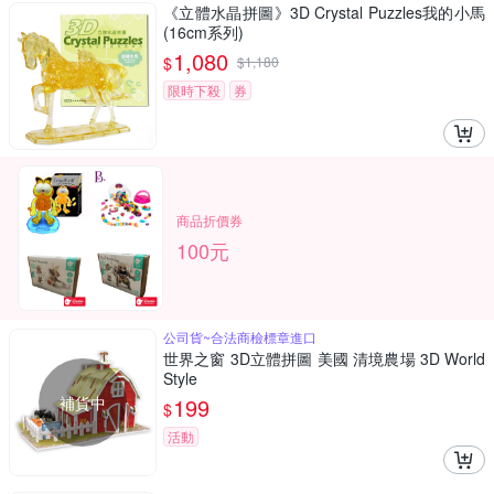
《立體水晶拼圖》3D Crystal Puzzles我的小馬
(16cm系列)
1,080
$
$
1,180
限時下殺
券
商品折價券
100元
公司貨~合法商檢標章進口
世界之窗 3D立體拼圖 美國 清境農場 3D World
Style
補貨中
199
$
活動