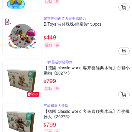
活動
券
建立序列創造力與美感能力
B.Toys 波普珠珠-蜂蜜罐150pcs
補貨中
449
$
活動
券
30件靈活拼裝零件
【德國 classic world 客來喜經典木玩】百變小
動物《20274》
799
$
活動
券
三款機器人造型
【德國 classic world 客來喜經典木玩】百變機
器人《20275》
799
$
活動
券