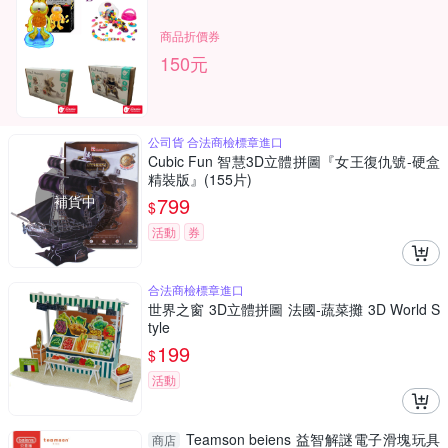
商品折價券
150元
公司貨 合法商檢標章進口
Cubic Fun 智慧3D立體拼圖『女王復仇號-硬盒
精裝版』(155片)
補貨中
799
$
活動
券
合法商檢標章進口
世界之窗 3D立體拼圖 法國-蔬菜攤 3D World S
tyle
199
$
活動
Teamson beiens 益智解謎電子滑塊玩具
商店