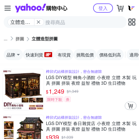
Yahoo購物中心
登入
立體造型
拼圖
拼圖
立體造型拼圖
品牌
快速到貨
有現貨
挑戰低價
價格低到高
適用
榫卯式結構拼裝設計，密合無縫隙
LGS DIY模型 轉角小酒館 小夜燈 立體 木製 玩
具 拼圖 拼裝 夜燈 益智 禮物 3D 生日禮物
1,249
$
$
1,349
限時下殺
券
榫卯式結構拼裝設計，密合無縫隙
LGS DIY模型 春日雜貨店 小夜燈 立體 木製 玩
具 拼圖 拼裝 夜燈 益智 禮物 3D 生日禮物
939
$
$
1,039