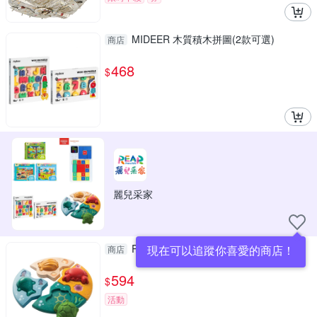
MIDEER 木質積木拼圖(2款可選)
商店
468
$
麗兒采家
PlanToys 立體拼圖~海洋好朋友
現在可以追蹤你喜愛的商店！
商店
594
$
活動