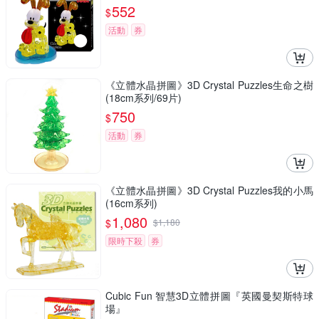
552
$
活動
券
《立體水晶拼圖》3D Crystal Puzzles生命之樹
(18cm系列/69片)
750
$
活動
券
《立體水晶拼圖》3D Crystal Puzzles我的小馬
(16cm系列)
1,080
$
$
1,180
限時下殺
券
Cubic Fun 智慧3D立體拼圖『英國曼契斯特球
場』