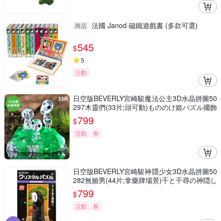
法國 Janod 磁鐵遊戲書 (多款可選)
商店
545
$
5
活動
日空版BEVERLY宮崎駿魔法公主3D水晶拼圖50
297木靈們(33片;頭可動)もののけ姫パズル擺飾
吉卜力puzzle模型公仔
799
$
活動
券
日空版BEVERLY宮崎駿神隱少女3D水晶拼圖50
282無臉男(44片;拿藥牌場景)千と千尋の神隠し
吉卜力パズル療癒擺飾puzzle模型公仔
799
$
活動
券