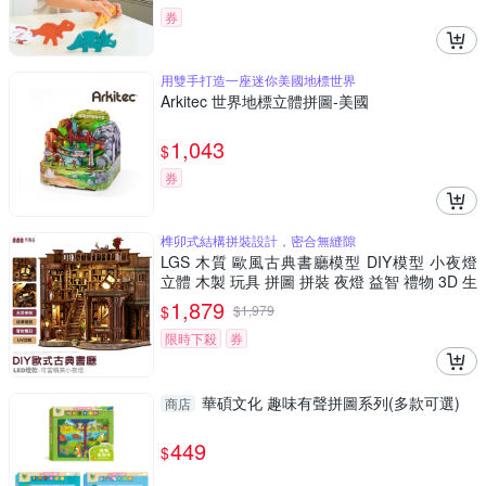
券
用雙手打造一座迷你美國地標世界
Arkitec 世界地標立體拼圖-美國
1,043
$
券
榫卯式結構拼裝設計，密合無縫隙
LGS 木質 歐風古典書廳模型 DIY模型 小夜燈
立體 木製 玩具 拼圖 拼裝 夜燈 益智 禮物 3D 生
日禮物
1,879
$
$
1,979
限時下殺
券
華碩文化 趣味有聲拼圖系列(多款可選)
商店
449
$