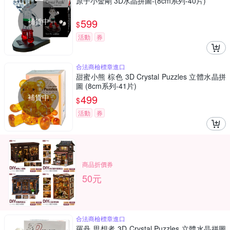
原子小金剛 3D水晶拼圖-(8cm系列-40片)
補貨中
599
$
活動
券
合法商檢標章進口
甜蜜小熊 棕色 3D Crystal Puzzles 立體水晶拼
圖 (8cm系列-41片)
補貨中
499
$
活動
券
商品折價券
50元
合法商檢標章進口
羅丹 思想者 3D Crystal Puzzles 立體水晶拼圖