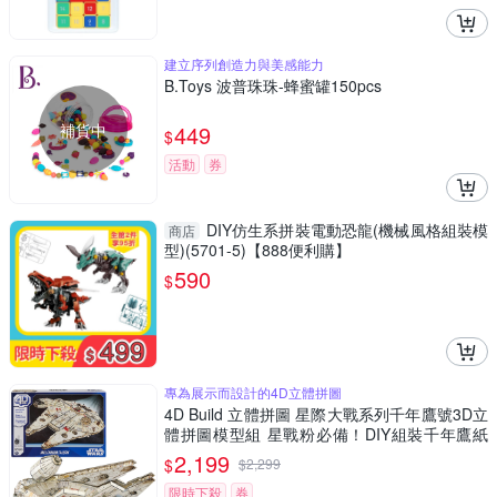
建立序列創造力與美感能力
B.Toys 波普珠珠-蜂蜜罐150pcs
補貨中
449
$
活動
券
DIY仿生系拼裝電動恐龍(機械風格組裝模
商店
型)(5701-5)【888便利購】
590
$
專為展示而設計的4D立體拼圖
4D Build 立體拼圖 星際大戰系列千年鷹號3D立
體拼圖模型組 星戰粉必備！DIY組裝千年鷹紙
模型 細節逼真 無需工具
2,199
$
$
2,299
限時下殺
券