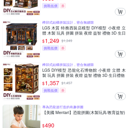
挑戰低價
券
榫卯式結構拼裝設計，密合無縫隙
LGS 木質 特務西裝店模型 DIY模型 小夜燈 立
體 木製 玩具 拼圖 拼裝 夜燈 益智 禮物 3D 生日
禮物
1,249
$
$
1,349
挑戰低價
券
榫卯式結構拼裝設計，密合無縫隙
LGS DIY模型 恐龍化石博物館 小夜燈 立體 木
製 玩具 拼圖 拼裝 夜燈 益智 禮物 3D 生日禮物
1,357
$
$
1,457
挑戰低價
券
專為恐龍迷打造的有趣拼圖
【美國 Mentari】恐龍拼圖(木製玩具/教育益智)
490
$