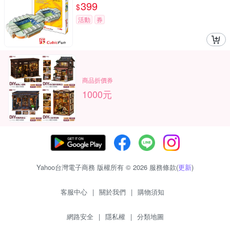
399
$
活動
券
商品折價券
1000元
Yahoo台灣電子商務 版權所有 © 2026 服務條款(
更新
)
客服中心
|
關於我們
|
購物須知
網路安全
|
隱私權
|
分類地圖