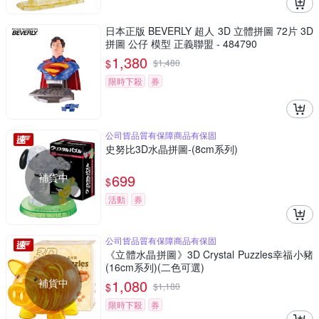
日本正版 BEVERLY 超人 3D 立體拼圖 72片 3D
拼圖 公仔 模型 正義聯盟 - 484790
1,380
$
$
1,480
限時下殺
券
公司貨品質有保障商品有保固
史努比3D水晶拼圖-(8cm系列)
補貨中
699
$
活動
券
公司貨品質有保障商品有保固
《立體水晶拼圖》3D Crystal Puzzles幸福小豬
(16cm系列)(二色可選)
補貨中
1,080
$
$
1,180
限時下殺
券