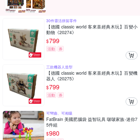
30件靈活拼裝零件
【德國 classic world 客來喜經典木玩】百變小
動物《20274》
799
$
活動
券
三款機器人造型
【德國 classic world 客來喜經典木玩】百變機
器人《20275》
799
$
活動
券
可彎曲、可相吸
FatBrain 美國肥腦袋 益智玩具 啵啵家族-迷你7
5件組
980
$