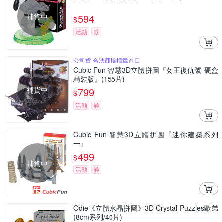
補貨中
594
$
活動
券
公司貨 合法商檢標章進口
Cubic Fun 智慧3D立體拼圖『女王復仇號-硬盒
精裝版』(155片)
補貨中
799
$
活動
券
Cubic Fun 智慧3D立體拼圖『迷你建築系列
一』
499
$
補貨中
活動
券
Odie《立體水晶拼圖》3D Crystal Puzzles歐弟
(8cm系列/40片)