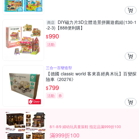
DIY磁力片3D立體造景拼圖遊戲組(130-1
商店
-2-3)【888便利購】
990
$
活動
三合一百變造型
【德國 classic world 客來喜經典木玩】百變探
險車《20276》
799
$
活動
券
8/1-8/9 婦幼玩具童裝鞋 指定品滿999折100
滿999折100