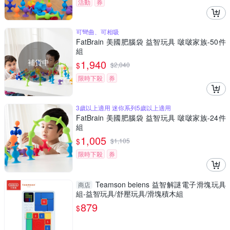
活動
券
可彎曲、可相吸
FatBrain 美國肥腦袋 益智玩具 啵啵家族-50件
組
補貨中
1,940
$
$
2,040
限時下殺
券
3歲以上適用 迷你系列5歲以上適用
FatBrain 美國肥腦袋 益智玩具 啵啵家族-24件
組
1,005
$
$
1,105
限時下殺
券
Teamson beiens 益智解謎電子滑塊玩具
商店
組-益智玩具/舒壓玩具/滑塊積木組
879
$