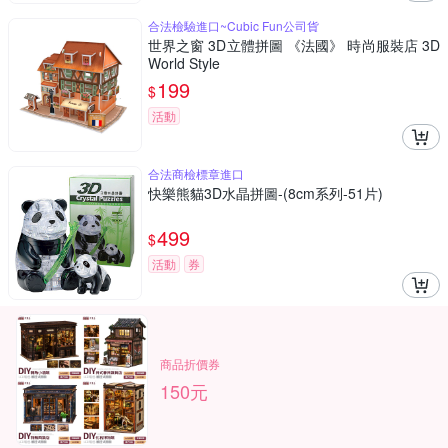
合法檢驗進口~Cubic Fun公司貨
世界之窗 3D立體拼圖 《法國》 時尚服裝店 3D
World Style
199
$
活動
合法商檢標章進口
快樂熊貓3D水晶拼圖-(8cm系列-51片)
499
$
活動
券
商品折價券
150元