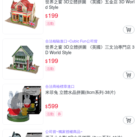
世界之窗 3D立體拼圖 《英國》五金店 3D Worl
d Style
199
$
活動
合法檢驗進口~Cubic Fun公司貨
世界之窗 3D立體拼圖 《英國》三文治專門店 3
D World Style
199
$
活動
合法商檢標章進口
米菲兔 立體水晶拼圖(8cm系列-38片)
補貨中
599
$
活動
券
公司貨~獨家授權商品~