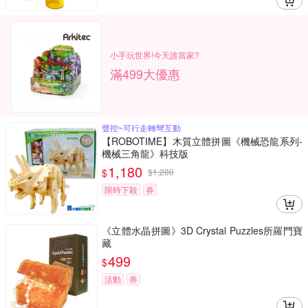
小手玩世界!今天誰當家?
滿499大優惠
聲控~可行走轉彎互動
【ROBOTIME】木質立體拼圖《機械恐龍系列-
機械三角龍》科技版
1,180
$
$
1,280
限時下殺
券
《立體水晶拼圖》3D Crystal Puzzles所羅門寶
藏
499
$
活動
券