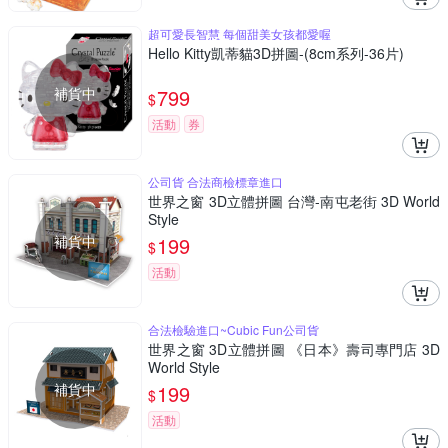
超可愛長智慧 每個甜美女孩都愛喔
Hello Kitty凱蒂貓3D拼圖-(8cm系列-36片)
補貨中
799
$
活動
券
公司貨 合法商檢標章進口
世界之窗 3D立體拼圖 台灣-南屯老街 3D World
Style
補貨中
199
$
活動
合法檢驗進口~Cubic Fun公司貨
世界之窗 3D立體拼圖 《日本》壽司專門店 3D
World Style
補貨中
199
$
活動