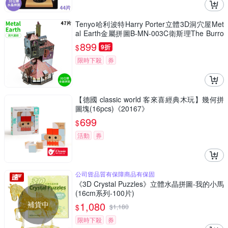
Tenyo哈利波特Harry Porter立體3D洞穴屋Met
al Earth金屬拼圖B-MN-003C衛斯理The Burro
w(47片裝)免塗裝模型
899
$
9折
限時下殺
券
【德國 classic world 客來喜經典木玩】幾何拼
圖塊(16pcs)《20167》
699
$
活動
券
公司貨品質有保障商品有保固
《3D Crystal Puzzles》立體水晶拼圖-我的小馬
(16cm系列-100片)
補貨中
1,080
$
$
1,180
限時下殺
券