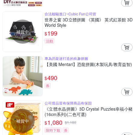
合法檢驗進口~Cubic Fun公司貨
世界之窗 3D立體拼圖 《英國》 英式紅茶館 3D
World Style
補貨中
199
$
活動
專為恐龍迷打造的有趣拼圖
【美國 Mentari】恐龍拼圖(木製玩具/教育益智)
490
$
券
公司貨品質有保障商品有保固
《立體水晶拼圖》3D Crystal Puzzles幸福小豬
(16cm系列)(二色可選)
補貨中
1,080
$
$
1,180
限時下殺
券