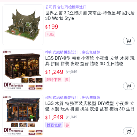
公司貨 合法商檢標章進口
世界之窗 3D立體拼圖 東南亞-特色屋-印尼民居
3D World Style
199
$
活動
榫卯式結構拼裝設計，密合無縫隙
LGS DIY模型 轉角小酒館 小夜燈 立體 木製 玩
具 拼圖 拼裝 夜燈 益智 禮物 3D 生日禮物
1,249
$
$
1,349
限時下殺
券
榫卯式結構拼裝設計，密合無縫隙
LGS 木質 特務西裝店模型 DIY模型 小夜燈 立
體 木製 玩具 拼圖 拼裝 夜燈 益智 禮物 3D 生日
禮物
1,249
$
$
1,349
挑戰低價
券