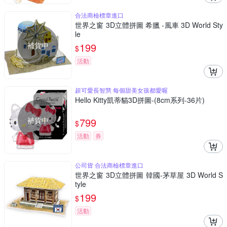
合法商檢標章進口
世界之窗 3D立體拼圖 希臘 -風車 3D World Sty
le
補貨中
199
$
活動
超可愛長智慧 每個甜美女孩都愛喔
Hello Kitty凱蒂貓3D拼圖-(8cm系列-36片)
補貨中
799
$
活動
券
公司貨 合法商檢標章進口
世界之窗 3D立體拼圖 韓國-茅草屋 3D World S
tyle
199
$
活動