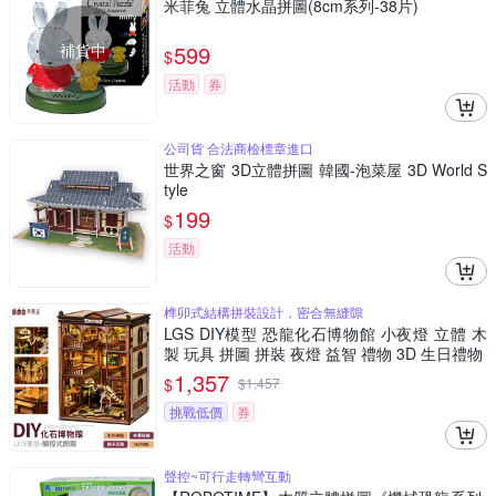
米菲兔 立體水晶拼圖(8cm系列-38片)
補貨中
599
$
活動
券
公司貨 合法商檢標章進口
世界之窗 3D立體拼圖 韓國-泡菜屋 3D World S
tyle
199
$
活動
榫卯式結構拼裝設計，密合無縫隙
LGS DIY模型 恐龍化石博物館 小夜燈 立體 木
製 玩具 拼圖 拼裝 夜燈 益智 禮物 3D 生日禮物
1,357
$
$
1,457
挑戰低價
券
聲控~可行走轉彎互動