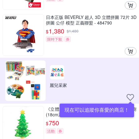
日本正版 BEVERLY 超人 3D 立體拼圖 72片 3D
拼圖 公仔 模型 正義聯盟 - 484790
1,380
$
$
1,480
限時下殺
券
麗兒采家
《立體水晶拼圖》3D Crystal Puzzles生命之樹
現在可以追蹤你喜愛的商店！
(18cm系列/69片)
750
$
活動
券