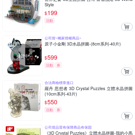
Style
補貨中
199
$
活動
公司貨~獨家授權商品~
原子小金剛 3D水晶拼圖-(8cm系列-40片)
補貨中
599
$
活動
券
合法商檢標章進口
羅丹 思想者 3D Crystal Puzzles 立體水晶拼圖
(10cm系列-43片)
550
$
活動
券
公司貨品質有保障商品有保固
《3D Crystal Puzzles》立體水晶拼圖-我的小馬