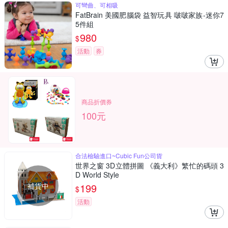
可彎曲、可相吸
FatBrain 美國肥腦袋 益智玩具 啵啵家族-迷你7
5件組
980
$
活動
券
商品折價券
100元
合法檢驗進口~Cubic Fun公司貨
世界之窗 3D立體拼圖 《義大利》繁忙的碼頭 3
D World Style
補貨中
199
$
活動