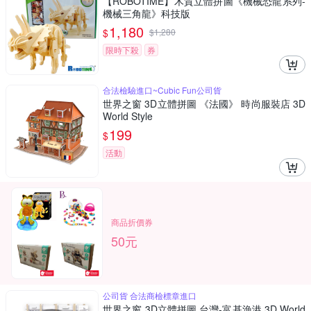
【ROBOTIME】木質立體拼圖《機械恐龍系列-
機械三角龍》科技版
1,180
$
$
1,280
限時下殺
券
合法檢驗進口~Cubic Fun公司貨
世界之窗 3D立體拼圖 《法國》 時尚服裝店 3D
World Style
199
$
活動
商品折價券
50元
公司貨 合法商檢標章進口
世界之窗 3D立體拼圖 台灣-富基漁港 3D World