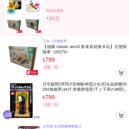
商品折價券
150元
三合一百變造型
【德國 classic world 客來喜經典木玩】百變探
險車《20276》
799
$
活動
券
日空版BEVERLY宮崎駿神隱少女3D水晶拼圖50
282無臉男(44片;拿藥牌場景)千と千尋の神隠し
吉卜力パズル療癒擺飾puzzle模型公仔
799
$
活動
券
公司貨 合法商檢標章進口