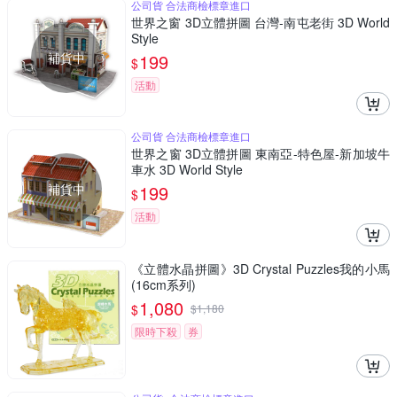
公司貨 合法商檢標章進口
世界之窗 3D立體拼圖 台灣-南屯老街 3D World
Style
補貨中
199
$
活動
公司貨 合法商檢標章進口
世界之窗 3D立體拼圖 東南亞-特色屋-新加坡牛
車水 3D World Style
補貨中
199
$
活動
《立體水晶拼圖》3D Crystal Puzzles我的小馬
(16cm系列)
1,080
$
$
1,180
限時下殺
券