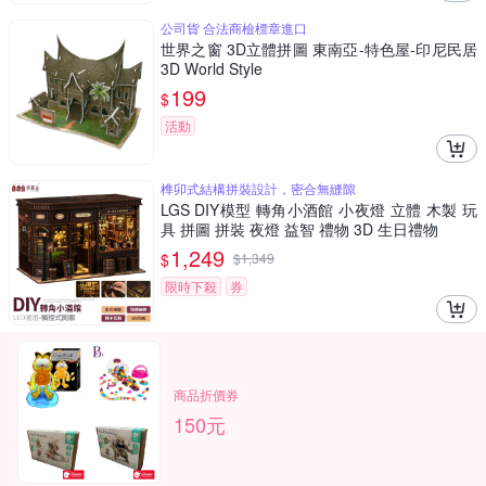
公司貨 合法商檢標章進口
世界之窗 3D立體拼圖 東南亞-特色屋-印尼民居
3D World Style
199
$
活動
榫卯式結構拼裝設計，密合無縫隙
LGS DIY模型 轉角小酒館 小夜燈 立體 木製 玩
具 拼圖 拼裝 夜燈 益智 禮物 3D 生日禮物
1,249
$
$
1,349
限時下殺
券
商品折價券
150元