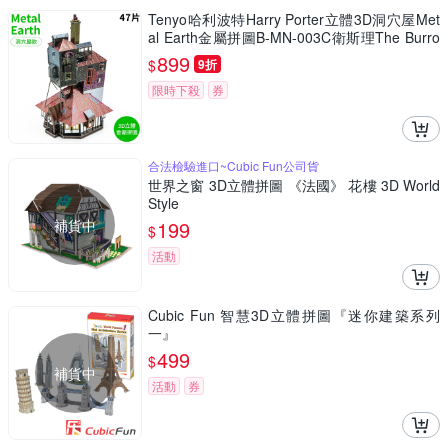
Tenyo哈利波特Harry Porter立體3D洞穴屋Met
al Earth金屬拼圖B-MN-003C衛斯理The Burro
w(47片裝)免塗裝模型
899
$
9折
限時下殺
券
合法檢驗進口~Cubic Fun公司貨
世界之窗 3D立體拼圖 《法國》 花樓 3D World
Style
補貨中
199
$
活動
Cubic Fun 智慧3D立體拼圖『迷你建築系列
一』
499
$
補貨中
活動
券