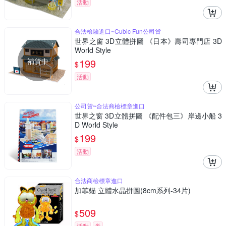
活動
合法檢驗進口~Cubic Fun公司貨
世界之窗 3D立體拼圖 《日本》壽司專門店 3D
World Style
補貨中
199
$
活動
公司貨~合法商檢標章進口
世界之窗 3D立體拼圖 《配件包三》岸邊小船 3
D World Style
199
$
活動
合法商檢標章進口
加菲貓 立體水晶拼圖(8cm系列-34片)
509
$
活動
券