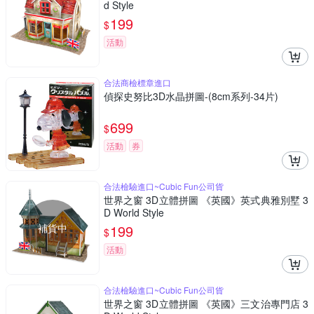
d Style
199
$
活動
合法商檢標章進口
偵探史努比3D水晶拼圖-(8cm系列-34片)
699
$
活動
券
合法檢驗進口~Cubic Fun公司貨
世界之窗 3D立體拼圖 《英國》英式典雅別墅 3
D World Style
補貨中
199
$
活動
合法檢驗進口~Cubic Fun公司貨
世界之窗 3D立體拼圖 《英國》三文治專門店 3