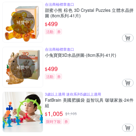
合法商檢標章進口
甜蜜小熊 棕色 3D Crystal Puzzles 立體水晶拼
圖 (8cm系列-41片)
補貨中
499
$
活動
券
合法商檢標章進口
小兔寶寶3D水晶拼圖-(8cm系列-41片)
補貨中
499
$
活動
券
3歲以上適用 迷你系列5歲以上適用
FatBrain 美國肥腦袋 益智玩具 啵啵家族-24件
組
1,005
$
$
1,105
限時下殺
券