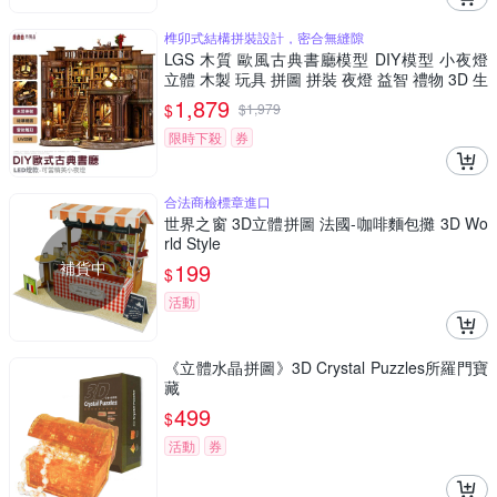
榫卯式結構拼裝設計，密合無縫隙
LGS 木質 歐風古典書廳模型 DIY模型 小夜燈
立體 木製 玩具 拼圖 拼裝 夜燈 益智 禮物 3D 生
日禮物
1,879
$
$
1,979
限時下殺
券
合法商檢標章進口
世界之窗 3D立體拼圖 法國-咖啡麵包攤 3D Wo
rld Style
補貨中
199
$
活動
《立體水晶拼圖》3D Crystal Puzzles所羅門寶
藏
499
$
活動
券