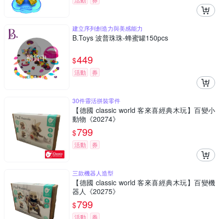
建立序列創造力與美感能力
B.Toys 波普珠珠-蜂蜜罐150pcs
補貨中
449
$
活動
券
30件靈活拼裝零件
【德國 classic world 客來喜經典木玩】百變小
動物《20274》
799
$
活動
券
三款機器人造型
【德國 classic world 客來喜經典木玩】百變機
器人《20275》
799
$
活動
券