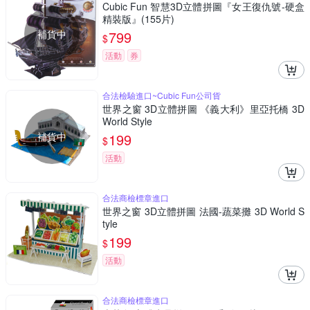
Cubic Fun 智慧3D立體拼圖『女王復仇號-硬盒
精裝版』(155片)
補貨中
799
$
活動
券
合法檢驗進口~Cubic Fun公司貨
世界之窗 3D立體拼圖 《義大利》里亞托橋 3D
World Style
補貨中
199
$
活動
合法商檢標章進口
世界之窗 3D立體拼圖 法國-蔬菜攤 3D World S
tyle
199
$
活動
合法商檢標章進口