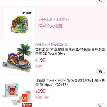
小手玩世界!今天誰當家?
滿499大優惠
公司貨 合法商檢標章進口
世界之窗 3D立體拼圖 東南亞-特色屋-菲律賓吉
普車 3D World Style
199
$
活動
【德國 classic world 客來喜經典木玩】幾何拼
圖塊(16pcs)《20167》
699
$
活動
券