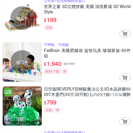
公司貨~合法商檢標章進口
世界之窗 3D立體拼圖 美國 清境農場 3D World
Style
補貨中
199
$
活動
可彎曲、可相吸
FatBrain 美國肥腦袋 益智玩具 啵啵家族-50件
組
補貨中
1,940
$
$
2,040
限時下殺
券
日空版BEVERLY宮崎駿魔法公主3D水晶拼圖50
297木靈們(33片;頭可動)もののけ姫パズル擺飾
吉卜力puzzle模型公仔
799
$
活動
券
公司貨~合法商檢標章進口