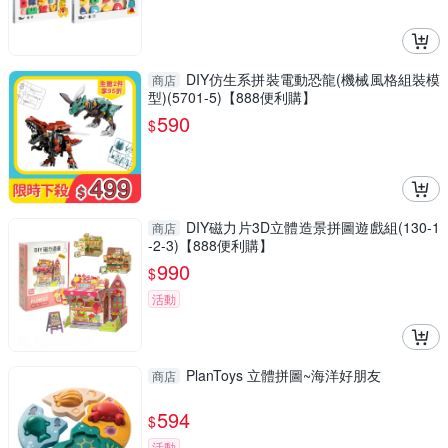
DIY仿生系拼裝電動恐龍(機械風格組裝模
商店
型)(5701-5)【888便利購】
590
$
DIY磁力片3D立體造景拼圖遊戲組(130-1
商店
-2-3)【888便利購】
990
$
活動
PlanToys 立體拼圖~海洋好朋友
商店
594
$
活動