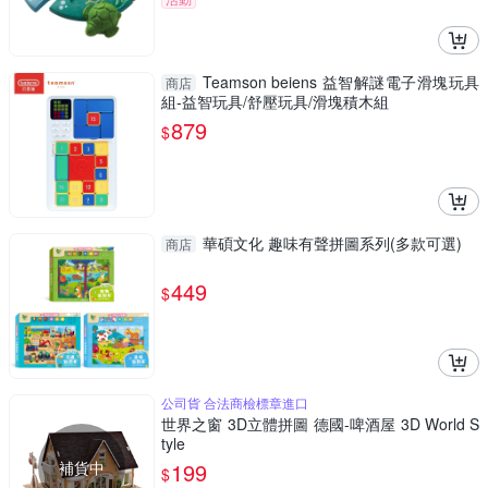
Teamson beiens 益智解謎電子滑塊玩具
商店
組-益智玩具/舒壓玩具/滑塊積木組
879
$
華碩文化 趣味有聲拼圖系列(多款可選)
商店
449
$
公司貨 合法商檢標章進口
世界之窗 3D立體拼圖 德國-啤酒屋 3D World S
tyle
補貨中
199
$