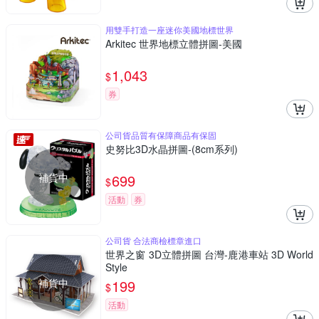
用雙手打造一座迷你美國地標世界
Arkitec 世界地標立體拼圖-美國
1,043
$
券
公司貨品質有保障商品有保固
史努比3D水晶拼圖-(8cm系列)
補貨中
699
$
活動
券
公司貨 合法商檢標章進口
世界之窗 3D立體拼圖 台灣-鹿港車站 3D World
Style
補貨中
199
$
活動