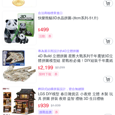
合法商檢標章進口
快樂熊貓3D水晶拼圖-(8cm系列-51片)
499
$
活動
券
專為展示而設計的4D立體拼圖
4D Build 立體拼圖 星際大戰系列千年鷹號3D立
體拼圖模型組 星戰粉必備！DIY組裝千年鷹紙
模型 細節逼真 無需工具
2,199
$
$
2,299
限時下殺
券
榫卯式結構拼裝設計，密合無縫隙
LGS DIY模型 春日雜貨店 小夜燈 立體 木製 玩
具 拼圖 拼裝 夜燈 益智 禮物 3D 生日禮物
939
$
$
1,039
挑戰低價
券