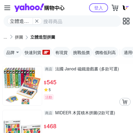
Yahoo購物中心
登入
立體造型
拼圖
拼圖
立體造型拼圖
品牌
快速到貨
有現貨
挑戰低價
價格低到高
適用
法國 Janod 磁鐵遊戲書 (多款可選)
商店
545
$
5
活動
MIDEER 木質積木拼圖(2款可選)
商店
468
$