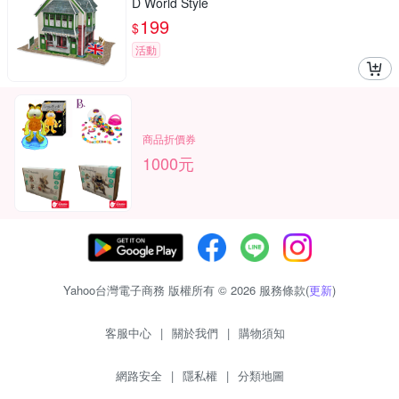
D World Style
199
$
活動
商品折價券
1000元
Yahoo台灣電子商務 版權所有 © 2026 服務條款(
更新
)
客服中心
|
關於我們
|
購物須知
網路安全
|
隱私權
|
分類地圖