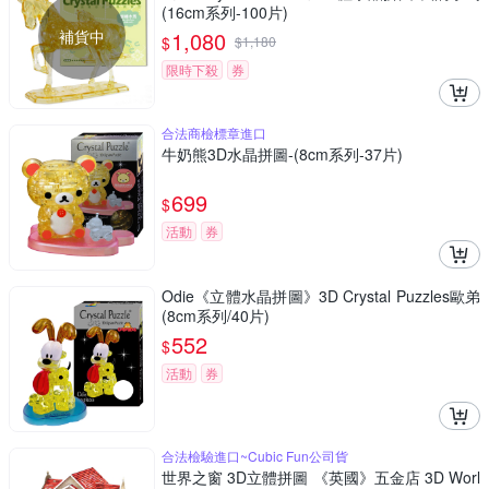
(16cm系列-100片)
補貨中
1,080
$
$
1,180
限時下殺
券
合法商檢標章進口
牛奶熊3D水晶拼圖-(8cm系列-37片)
699
$
活動
券
Odie《立體水晶拼圖》3D Crystal Puzzles歐弟
(8cm系列/40片)
552
$
活動
券
合法檢驗進口~Cubic Fun公司貨
世界之窗 3D立體拼圖 《英國》五金店 3D Worl