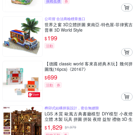
挑戰低價
券
公司貨 合法商檢標章進口
世界之窗 3D立體拼圖 東南亞-特色屋-菲律賓吉
普車 3D World Style
199
$
活動
【德國 classic world 客來喜經典木玩】幾何拼
圖塊(16pcs)《20167》
699
$
活動
券
榫卯式結構拼裝設計，密合無縫隙
LGS 木質 歐風古典書廳模型 DIY模型 小夜燈
立體 木製 玩具 拼圖 拼裝 夜燈 益智 禮物 3D 生
日禮物
1,829
$
$
1,979
限時下殺
券