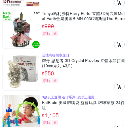
Tenyo哈利波特Harry Porter立體3D洞穴屋Met
al Earth金屬拼圖B-MN-003C衛斯理The Burro
w(47片裝)免塗裝模型
999
$
活動
券
合法商檢標章進口
羅丹 思想者 3D Crystal Puzzles 立體水晶拼圖
(10cm系列-43片)
550
$
活動
券
3歲以上適用 迷你系列5歲以上適用
FatBrain 美國肥腦袋 益智玩具 啵啵家族-24件
組
1,105
$
活動
券