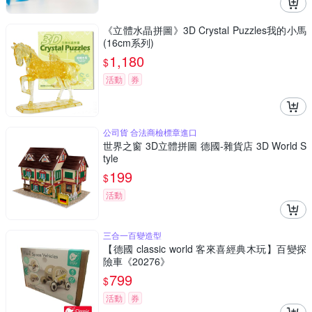
《立體水晶拼圖》3D Crystal Puzzles我的小馬
(16cm系列)
1,180
$
活動
券
公司貨 合法商檢標章進口
世界之窗 3D立體拼圖 德國-雜貨店 3D World S
tyle
199
$
活動
三合一百變造型
【德國 classic world 客來喜經典木玩】百變探
險車《20276》
799
$
活動
券