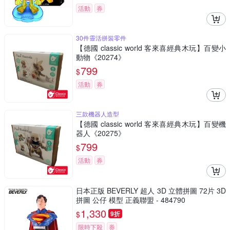
活動
券
30件靈活拼裝零件
【德國 classic world 客來喜經典木玩】百變小
動物《20274》
799
$
活動
券
三款機器人造型
【德國 classic world 客來喜經典木玩】百變機
器人《20275》
799
$
活動
券
日本正版 BEVERLY 超人 3D 立體拼圖 72片 3D
拼圖 公仔 模型 正義聯盟 - 484790
1,330
$
9折
限時下殺
券