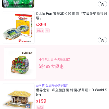
Cubic Fun 智慧3D立體拼圖『英國曼契斯特球
場』
399
$
活動
券
小手玩世界!今天誰當家?
滿499大優惠
公司貨 合法商檢標章進口
世界之窗 3D立體拼圖 韓國-茅草屋 3D World S
tyle
199
$
活動