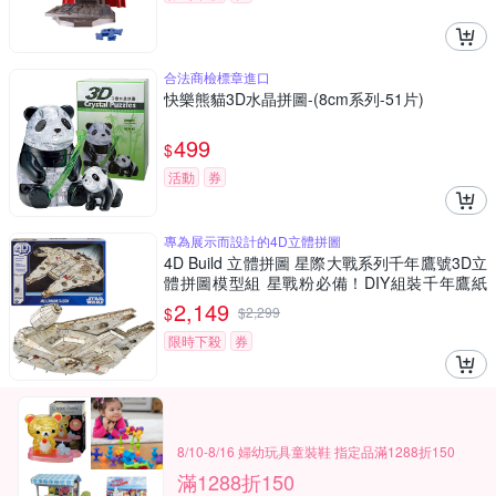
合法商檢標章進口
快樂熊貓3D水晶拼圖-(8cm系列-51片)
499
$
活動
券
專為展示而設計的4D立體拼圖
4D Build 立體拼圖 星際大戰系列千年鷹號3D立
體拼圖模型組 星戰粉必備！DIY組裝千年鷹紙
模型 細節逼真 無需工具
2,149
$
$
2,299
限時下殺
券
8/10-8/16 婦幼玩具童裝鞋 指定品滿1288折150
滿1288折150