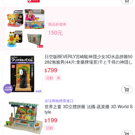
商品折價券
150元
日空版BEVERLY宮崎駿神隱少女3D水晶拼圖50
282無臉男(44片;拿藥牌場景)千と千尋の神隠し
吉卜力パズル療癒擺飾puzzle模型公仔
799
$
活動
券
合法商檢標章進口
世界之窗 3D立體拼圖 法國-蔬菜攤 3D World S
tyle
199
$
活動