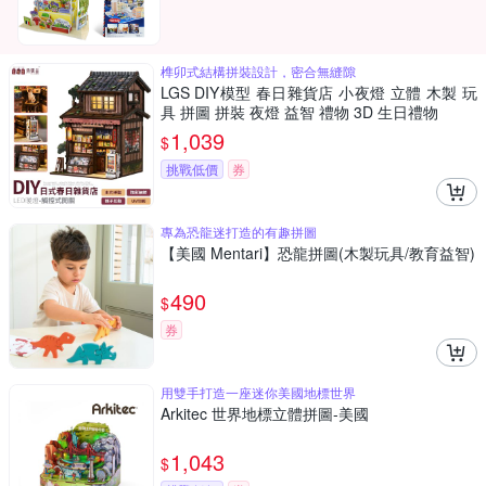
榫卯式結構拼裝設計，密合無縫隙
LGS DIY模型 春日雜貨店 小夜燈 立體 木製 玩
具 拼圖 拼裝 夜燈 益智 禮物 3D 生日禮物
1,039
$
挑戰低價
券
專為恐龍迷打造的有趣拼圖
【美國 Mentari】恐龍拼圖(木製玩具/教育益智)
490
$
券
用雙手打造一座迷你美國地標世界
Arkitec 世界地標立體拼圖-美國
1,043
$