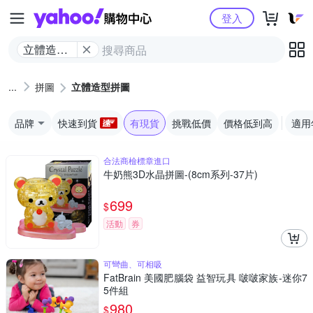
Yahoo購物中心
登入
立體造型
拼圖
拼圖
立體造型拼圖
品牌
快速到貨
有現貨
挑戰低價
價格低到高
適用
合法商檢標章進口
牛奶熊3D水晶拼圖-(8cm系列-37片)
699
$
活動
券
可彎曲、可相吸
FatBrain 美國肥腦袋 益智玩具 啵啵家族-迷你7
5件組
980
$