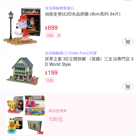
合法商檢標章進口
偵探史努比3D水晶拼圖-(8cm系列-34片)
699
$
活動
券
合法檢驗進口~Cubic Fun公司貨
世界之窗 3D立體拼圖 《英國》三文治專門店 3
D World Style
199
$
活動
商品折價券
100元