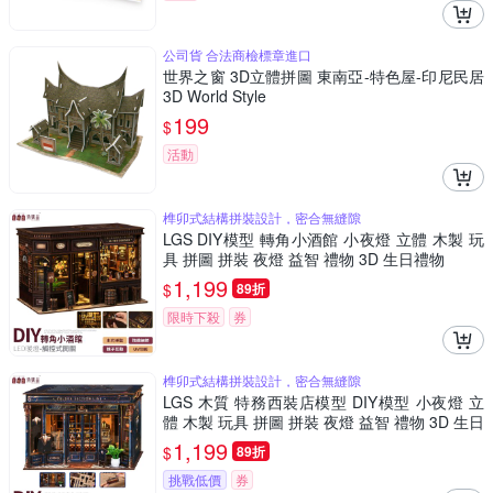
公司貨 合法商檢標章進口
世界之窗 3D立體拼圖 東南亞-特色屋-印尼民居
3D World Style
199
$
活動
榫卯式結構拼裝設計，密合無縫隙
LGS DIY模型 轉角小酒館 小夜燈 立體 木製 玩
具 拼圖 拼裝 夜燈 益智 禮物 3D 生日禮物
1,199
$
89折
限時下殺
券
榫卯式結構拼裝設計，密合無縫隙
LGS 木質 特務西裝店模型 DIY模型 小夜燈 立
體 木製 玩具 拼圖 拼裝 夜燈 益智 禮物 3D 生日
禮物
1,199
$
89折
挑戰低價
券