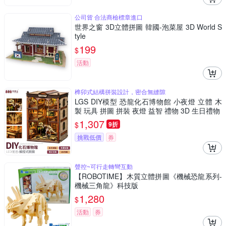
公司貨 合法商檢標章進口
世界之窗 3D立體拼圖 韓國-泡菜屋 3D World S
tyle
199
$
活動
榫卯式結構拼裝設計，密合無縫隙
LGS DIY模型 恐龍化石博物館 小夜燈 立體 木
製 玩具 拼圖 拼裝 夜燈 益智 禮物 3D 生日禮物
1,307
$
9折
挑戰低價
券
聲控~可行走轉彎互動
【ROBOTIME】木質立體拼圖《機械恐龍系列-
機械三角龍》科技版
1,280
$
活動
券