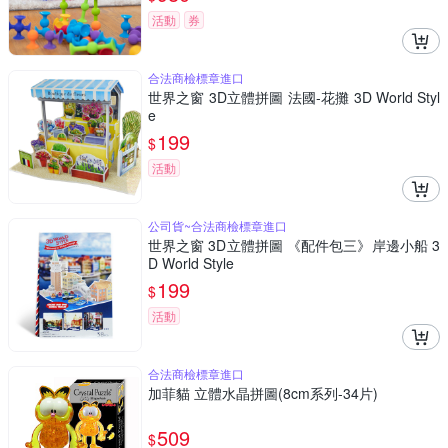
活動
券
合法商檢標章進口
世界之窗 3D立體拼圖 法國-花攤 3D World Styl
e
199
$
活動
公司貨~合法商檢標章進口
世界之窗 3D立體拼圖 《配件包三》岸邊小船 3
D World Style
199
$
活動
合法商檢標章進口
加菲貓 立體水晶拼圖(8cm系列-34片)
509
$