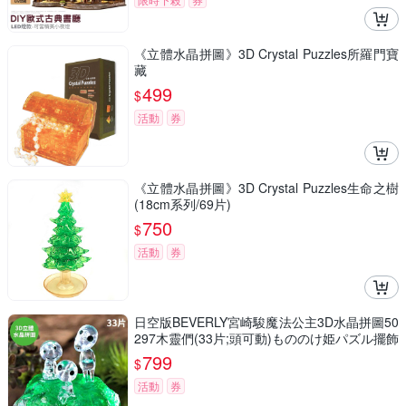
《立體水晶拼圖》3D Crystal Puzzles所羅門寶
藏
499
$
活動
券
《立體水晶拼圖》3D Crystal Puzzles生命之樹
(18cm系列/69片)
750
$
活動
券
日空版BEVERLY宮崎駿魔法公主3D水晶拼圖50
297木靈們(33片;頭可動)もののけ姫パズル擺飾
吉卜力puzzle模型公仔
799
$
活動
券