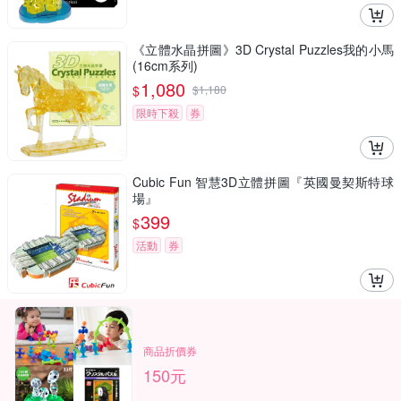
《立體水晶拼圖》3D Crystal Puzzles我的小馬
(16cm系列)
1,080
$
$
1,180
限時下殺
券
Cubic Fun 智慧3D立體拼圖『英國曼契斯特球
場』
399
$
活動
券
商品折價券
150元