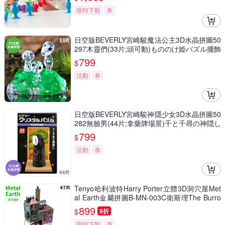
限時下殺
券
日空版BEVERLY宮崎駿魔法公主3D水晶拼圖50
297木靈們(33片;頭可動)もののけ姫パズル擺飾
吉卜力puzzle模型公仔
799
$
活動
券
日空版BEVERLY宮崎駿神隱少女3D水晶拼圖50
282無臉男(44片;拿藥牌場景)千と千尋の神隠し
吉卜力パズル療癒擺飾puzzle模型公仔
799
$
活動
券
Tenyo哈利波特Harry Porter立體3D洞穴屋Met
al Earth金屬拼圖B-MN-003C衛斯理The Burro
w(47片裝)免塗裝模型
899
$
9折
限時下殺
券