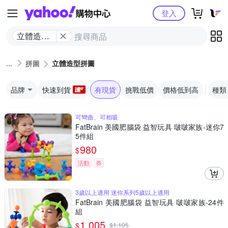
Yahoo購物中心
登入
立體造型
拼圖
拼圖
立體造型拼圖
品牌
快速到貨
有現貨
挑戰低價
價格低到高
種類
可彎曲、可相吸
FatBrain 美國肥腦袋 益智玩具 啵啵家族-迷你7
5件組
980
$
活動
券
3歲以上適用 迷你系列5歲以上適用
FatBrain 美國肥腦袋 益智玩具 啵啵家族-24件
組
1,005
$
$
1,105