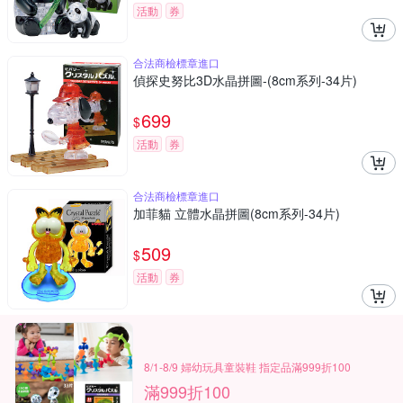
活動
券
合法商檢標章進口
偵探史努比3D水晶拼圖-(8cm系列-34片)
699
$
活動
券
合法商檢標章進口
加菲貓 立體水晶拼圖(8cm系列-34片)
509
$
活動
券
8/1-8/9 婦幼玩具童裝鞋 指定品滿999折100
滿999折100