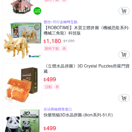
聲控~可行走轉彎互動
【ROBOTIME】木質立體拼圖《機械恐龍系列-
機械三角龍》科技版
1,180
$
$
1,280
限時下殺
券
《立體水晶拼圖》3D Crystal Puzzles所羅門寶
藏
499
$
活動
券
合法商檢標章進口
快樂熊貓3D水晶拼圖-(8cm系列-51片)
499
$