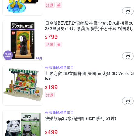
活動
券
日空版BEVERLY宮崎駿神隱少女3D水晶拼圖50
282無臉男(44片;拿藥牌場景)千と千尋の神隠し
吉卜力パズル療癒擺飾puzzle模型公仔
799
$
活動
券
合法商檢標章進口
世界之窗 3D立體拼圖 法國-蔬菜攤 3D World S
tyle
199
$
活動
合法商檢標章進口
快樂熊貓3D水晶拼圖-(8cm系列-51片)
499
$