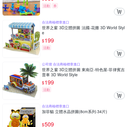
活動
券
合法商檢標章進口
世界之窗 3D立體拼圖 法國-花攤 3D World Styl
e
199
$
活動
公司貨 合法商檢標章進口
世界之窗 3D立體拼圖 東南亞-特色屋-菲律賓吉
普車 3D World Style
199
$
活動
合法商檢標章進口
加菲貓 立體水晶拼圖(8cm系列-34片)
509
$