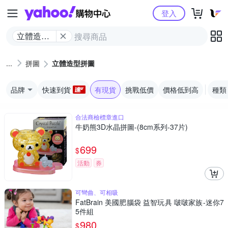
Yahoo購物中心
登入
立體造型
拼圖
拼圖
立體造型拼圖
品牌
快速到貨
有現貨
挑戰低價
價格低到高
種類
合法商檢標章進口
牛奶熊3D水晶拼圖-(8cm系列-37片)
699
$
活動
券
可彎曲、可相吸
FatBrain 美國肥腦袋 益智玩具 啵啵家族-迷你7
5件組
980
$