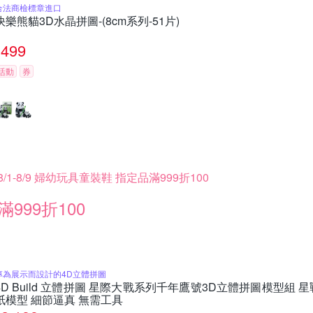
合法商檢標章進口
快樂熊貓3D水晶拼圖-(8cm系列-51片)
499
活動
券
8/1-8/9 婦幼玩具童裝鞋 指定品滿999折100
滿999折100
專為展示而設計的4D立體拼圖
4D Build 立體拼圖 星際大戰系列千年鷹號3D立體拼圖模型組 
紙模型 細節逼真 無需工具