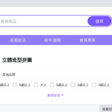
搜尋
必逛好店
刷卡/超取
會員專享
立體造型拼圖
其他品牌
2歲以上
6歲以上
大人
5歲以上
2歲以上
3歲以上
教具玩具
迪士尼系列
木製玩具
熱門卡通商品
展開全部
推薦排