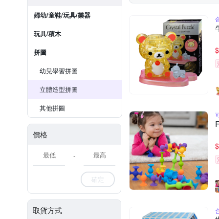
婦幼/童鞋/玩具/樂器
玩具/積木
$
拼圖
幼兒學習拼圖
立體造型拼圖
其他拼圖
價格
$
-
確定
取貨方式