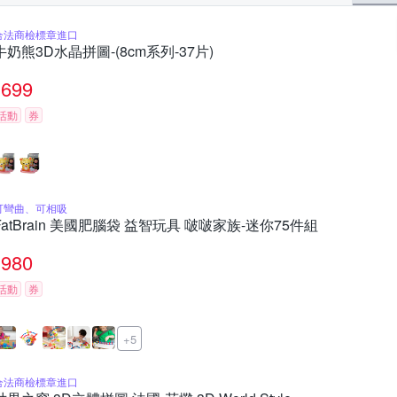
合法商檢標章進口
牛奶熊3D水晶拼圖-(8cm系列-37片)
699
活動
券
可彎曲、可相吸
FatBrain 美國肥腦袋 益智玩具 啵啵家族-迷你75件組
980
活動
券
+5
合法商檢標章進口