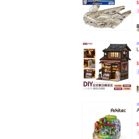
$
$
$