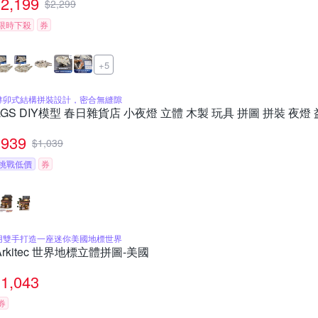
2,199
$
2,299
限時下殺
券
+5
榫卯式結構拼裝設計，密合無縫隙
LGS DIY模型 春日雜貨店 小夜燈 立體 木製 玩具 拼圖 拼裝 夜燈 
939
$
1,039
挑戰低價
券
用雙手打造一座迷你美國地標世界
Arkitec 世界地標立體拼圖-美國
1,043
券