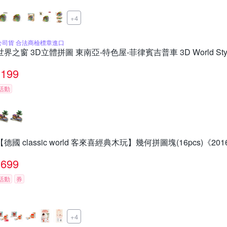
+4
公司貨 合法商檢標章進口
世界之窗 3D立體拼圖 東南亞-特色屋-菲律賓吉普車 3D World Sty
199
活動
【德國 classic world 客來喜經典木玩】幾何拼圖塊(16pcs)《201
699
活動
券
+4