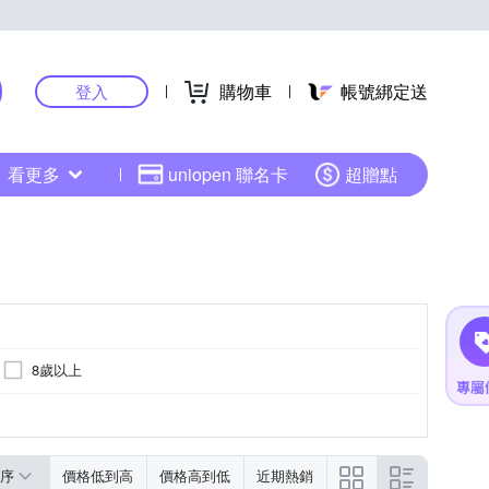
購物車
帳號綁定送
登入
看更多
uniopen 聯名卡
超贈點
8歲以上
序
價格低到高
價格高到低
近期熱銷