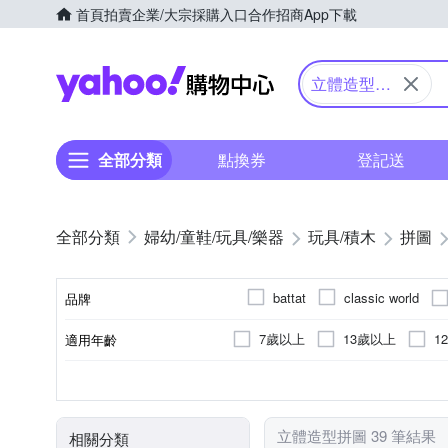
首頁
拍賣
企業/大宗採購入口
合作招商
App下載
Yahoo購物中心
立體造型拼
圖
全部分類
點換券
登記送
婦幼/童鞋/玩具/樂器
玩具/積木
拼圖
battat
classic world
品牌
7歲以上
13歲以上
1
適用年齡
品牌名稱
拼圖
哈利波特
電影相關商品
星際大戰
種類
顏色
角色
立體造型拼圖 39 筆結果
相關分類