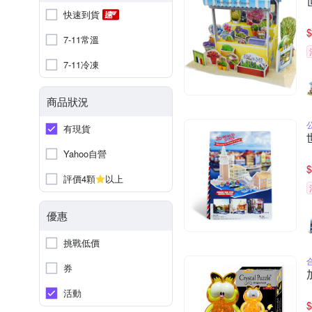
快速到貨
$
7-11常溫
7-11冷凍
商品狀況
有現貨
Yahoo自營
$
評價4顆
以上
優惠
挑戰低價
券
活動
$