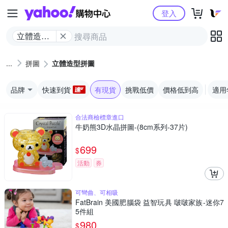
Yahoo購物中心
登入
立體造型
拼圖
拼圖
立體造型拼圖
品牌
快速到貨
有現貨
挑戰低價
價格低到高
適用
合法商檢標章進口
牛奶熊3D水晶拼圖-(8cm系列-37片)
699
$
活動
券
可彎曲、可相吸
FatBrain 美國肥腦袋 益智玩具 啵啵家族-迷你7
5件組
980
$