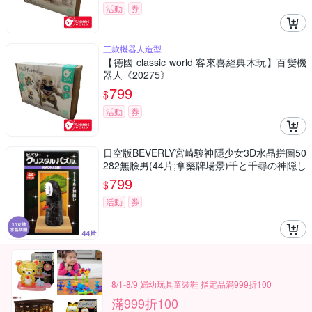
活動
券
三款機器人造型
【德國 classic world 客來喜經典木玩】百變機
器人《20275》
799
$
活動
券
日空版BEVERLY宮崎駿神隱少女3D水晶拼圖50
282無臉男(44片;拿藥牌場景)千と千尋の神隠し
吉卜力パズル療癒擺飾puzzle模型公仔
799
$
活動
券
8/1-8/9 婦幼玩具童裝鞋 指定品滿999折100
滿999折100