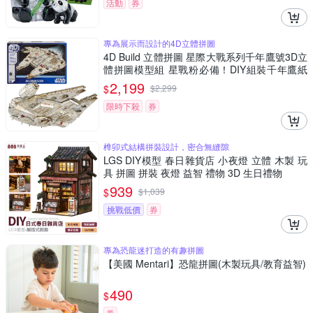
活動
券
專為展示而設計的4D立體拼圖
4D Build 立體拼圖 星際大戰系列千年鷹號3D立
體拼圖模型組 星戰粉必備！DIY組裝千年鷹紙
模型 細節逼真 無需工具
2,199
$
$
2,299
限時下殺
券
榫卯式結構拼裝設計，密合無縫隙
LGS DIY模型 春日雜貨店 小夜燈 立體 木製 玩
具 拼圖 拼裝 夜燈 益智 禮物 3D 生日禮物
939
$
$
1,039
挑戰低價
券
專為恐龍迷打造的有趣拼圖
【美國 Mentari】恐龍拼圖(木製玩具/教育益智)
490
$
券