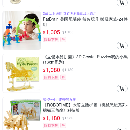
3歲以上適用 迷你系列5歲以上適用
FatBrain 美國肥腦袋 益智玩具 啵啵家族-24件
組
1,005
$
$
1,105
限時下殺
券
《立體水晶拼圖》3D Crystal Puzzles我的小馬
(16cm系列)
1,080
$
$
1,180
限時下殺
券
聲控~可行走轉彎互動
【ROBOTIME】木質立體拼圖《機械恐龍系列-
機械三角龍》科技版
1,180
$
$
1,280
限時下殺
券