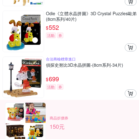
Odie《立體水晶拼圖》3D Crystal Puzzles歐弟
(8cm系列/40片)
552
$
活動
券
合法商檢標章進口
偵探史努比3D水晶拼圖-(8cm系列-34片)
699
$
活動
券
商品折價券
150元