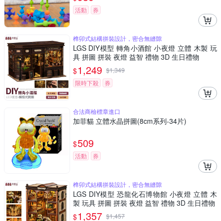
活動
券
榫卯式結構拼裝設計，密合無縫隙
LGS DIY模型 轉角小酒館 小夜燈 立體 木製 玩
具 拼圖 拼裝 夜燈 益智 禮物 3D 生日禮物
1,249
$
$
1,349
限時下殺
券
合法商檢標章進口
加菲貓 立體水晶拼圖(8cm系列-34片)
509
$
活動
券
榫卯式結構拼裝設計，密合無縫隙
LGS DIY模型 恐龍化石博物館 小夜燈 立體 木
製 玩具 拼圖 拼裝 夜燈 益智 禮物 3D 生日禮物
1,357
$
$
1,457