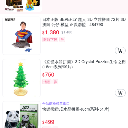
日本正版 BEVERLY 超人 3D 立體拼圖 72片 3D
拼圖 公仔 模型 正義聯盟 - 484790
1,380
$
$
1,480
限時下殺
券
《立體水晶拼圖》3D Crystal Puzzles生命之樹
(18cm系列/69片)
750
$
活動
券
合法商檢標章進口
快樂熊貓3D水晶拼圖-(8cm系列-51片)
499
$