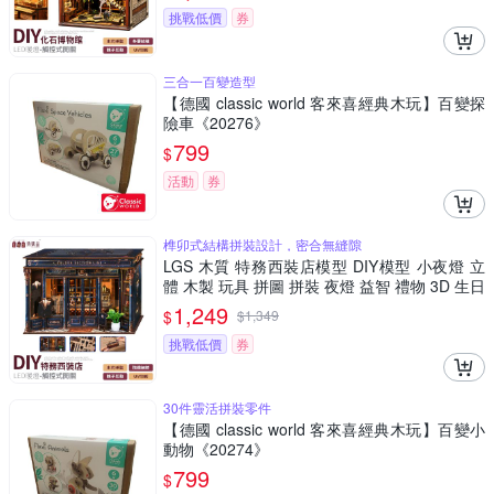
挑戰低價
券
三合一百變造型
【德國 classic world 客來喜經典木玩】百變探
險車《20276》
799
$
活動
券
榫卯式結構拼裝設計，密合無縫隙
LGS 木質 特務西裝店模型 DIY模型 小夜燈 立
體 木製 玩具 拼圖 拼裝 夜燈 益智 禮物 3D 生日
禮物
1,249
$
$
1,349
挑戰低價
券
30件靈活拼裝零件
【德國 classic world 客來喜經典木玩】百變小
動物《20274》
799
$