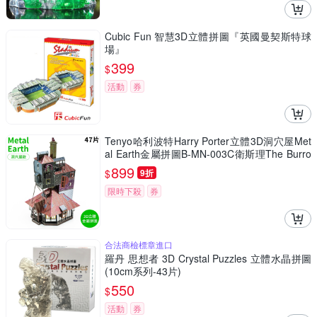
Cubic Fun 智慧3D立體拼圖『英國曼契斯特球
場』
399
$
活動
券
Tenyo哈利波特Harry Porter立體3D洞穴屋Met
al Earth金屬拼圖B-MN-003C衛斯理The Burro
w(47片裝)免塗裝模型
899
$
9折
限時下殺
券
合法商檢標章進口
羅丹 思想者 3D Crystal Puzzles 立體水晶拼圖
(10cm系列-43片)
550
$
活動
券