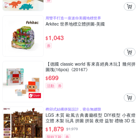
用雙手打造一座迷你美國地標世界
Arkitec 世界地標立體拼圖-美國
1,043
$
券
【德國 classic world 客來喜經典木玩】幾何拼
圖塊(16pcs)《20167》
699
$
活動
券
榫卯式結構拼裝設計，密合無縫隙
LGS 木質 歐風古典書廳模型 DIY模型 小夜燈
立體 木製 玩具 拼圖 拼裝 夜燈 益智 禮物 3D 生
日禮物
1,879
$
$
1,979
限時下殺
券