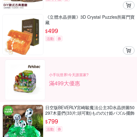
《立體水晶拼圖》3D Crystal Puzzles所羅門寶
藏
499
$
活動
券
小手玩世界!今天誰當家?
滿499大優惠
日空版BEVERLY宮崎駿魔法公主3D水晶拼圖50
297木靈們(33片;頭可動)もののけ姫パズル擺飾
吉卜力puzzle模型公仔
799
$
活動
券