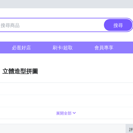
搜尋
必逛好店
刷卡/超取
會員專享
立體造型拼圖
林家族
警察戰隊vs快盜戰隊
展開全部
評