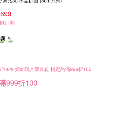
史努比3D水晶拼圖-(8cm系列)
699
活動
券
8/1-8/9 婦幼玩具童裝鞋 指定品滿999折100
滿999折100