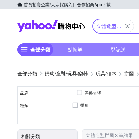
首頁
拍賣
企業/大宗採購入口
合作招商
App下載
Yahoo購物中心
立體造型拼
圖
全部分類
點換券
登記送
婦幼/童鞋/玩具/樂器
玩具/積木
拼圖
其他品牌
品牌
拼圖
種類
品牌名稱
7歲以上
多啦A夢
小荳娃娃
森
適用年齡
角色
顏色
立體造型拼圖 3 筆結果
相關分類