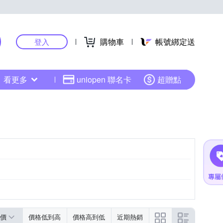
購物車
帳號綁定送
登入
看更多
uniopen 聯名卡
超贈點
價
價格低到高
價格高到低
近期熱銷