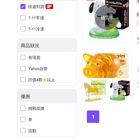
快速到貨
$
補貨中
7-11常溫
7-11冷凍
商品狀況
有現貨
Yahoo自營
評價4顆
以上
優惠
挑戰低價
1
券
活動