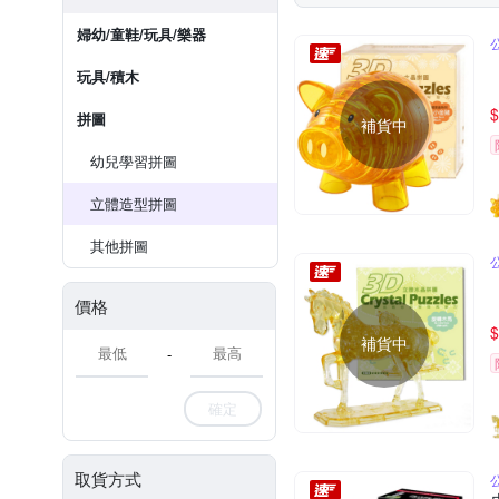
婦幼/童鞋/玩具/樂器
玩具/積木
$
拼圖
補貨中
幼兒學習拼圖
立體造型拼圖
其他拼圖
價格
$
補貨中
-
確定
取貨方式