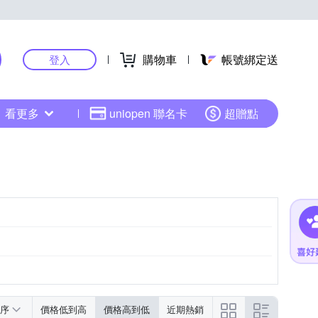
購物車
帳號綁定送
登入
看更多
uniopen 聯名卡
超贈點
序
價格低到高
價格高到低
近期熱銷