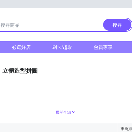
搜尋
必逛好店
刷卡/超取
會員專享
立體造型拼圖
林家族
警察戰隊vs快盜戰隊
展開全部
推薦排