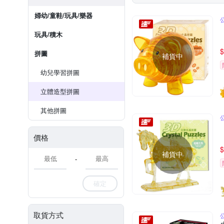
婦幼/童鞋/玩具/樂器
玩具/積木
$
拼圖
補貨中
幼兒學習拼圖
立體造型拼圖
其他拼圖
價格
$
補貨中
-
確定
取貨方式