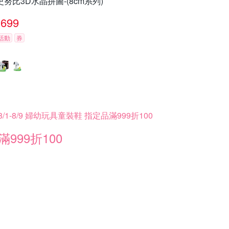
史努比3D水晶拼圖-(8cm系列)
699
活動
券
8/1-8/9 婦幼玩具童裝鞋 指定品滿999折100
滿999折100