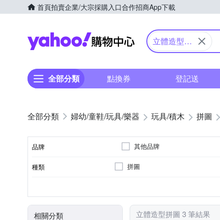
首頁
拍賣
企業/大宗採購入口
合作招商
App下載
Yahoo購物中心
立體造型拼
圖
全部分類
點換券
登記送
婦幼/童鞋/玩具/樂器
玩具/積木
拼圖
其他品牌
品牌
拼圖
種類
品牌名稱
7歲以上
多啦A夢
小荳娃娃
森
適用年齡
顏色
角色
立體造型拼圖 3 筆結果
相關分類