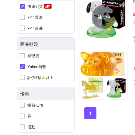
快速到貨
$
補貨中
7-11常溫
7-11冷凍
商品狀況
有現貨
Yahoo自營
評價4顆
以上
優惠
挑戰低價
1
券
活動