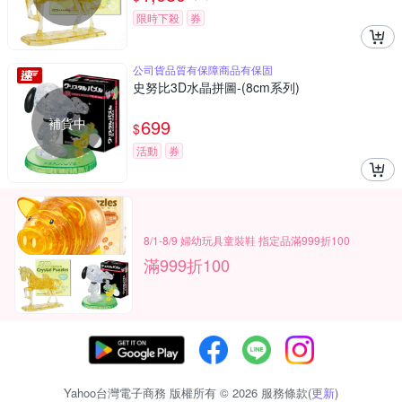
限時下殺
券
公司貨品質有保障商品有保固
史努比3D水晶拼圖-(8cm系列)
補貨中
699
$
活動
券
8/1-8/9 婦幼玩具童裝鞋 指定品滿999折100
滿999折100
Yahoo台灣電子商務 版權所有 © 2026 服務條款(
更新
)