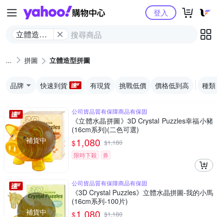
Yahoo購物中心
登入
立體造型
拼圖
拼圖
立體造型拼圖
品牌
快速到貨
有現貨
挑戰低價
價格低到高
種類
公司貨品質有保障商品有保固
《立體水晶拼圖》3D Crystal Puzzles幸福小豬
(16cm系列)(二色可選)
補貨中
1,080
$
$
1,180
限時下殺
券
公司貨品質有保障商品有保固
《3D Crystal Puzzles》立體水晶拼圖-我的小馬
(16cm系列-100片)
補貨中
1,080
$
$
1,180