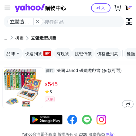
Yahoo購物中心
登入
立體造型
拼圖
拼圖
立體造型拼圖
品牌
快速到貨
有現貨
挑戰低價
價格低到高
種類
法國 Janod 磁鐵遊戲書 (多款可選)
商店
545
$
5
活動
Yahoo台灣電子商務 版權所有 © 2026 服務條款(
更新
)