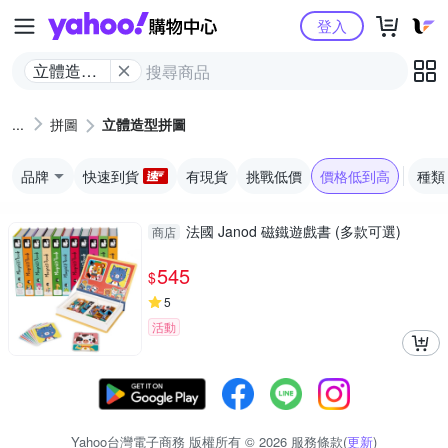
Yahoo購物中心
登入
立體造型
拼圖
拼圖
立體造型拼圖
品牌
快速到貨
有現貨
挑戰低價
價格低到高
種類
法國 Janod 磁鐵遊戲書 (多款可選)
商店
545
$
5
活動
Yahoo台灣電子商務 版權所有 © 2026 服務條款(
更新
)