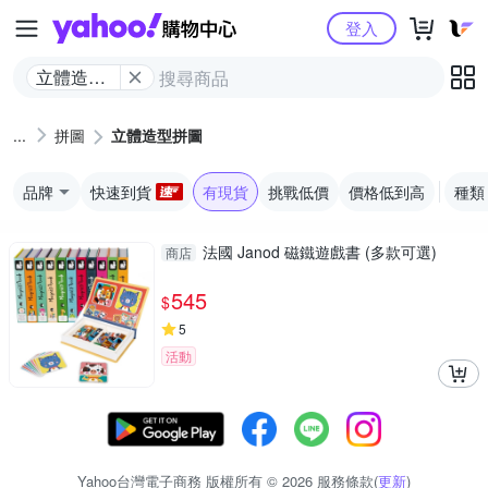
Yahoo購物中心
登入
立體造型
拼圖
拼圖
立體造型拼圖
品牌
快速到貨
有現貨
挑戰低價
價格低到高
種類
法國 Janod 磁鐵遊戲書 (多款可選)
商店
545
$
5
活動
Yahoo台灣電子商務 版權所有 © 2026 服務條款(
更新
)