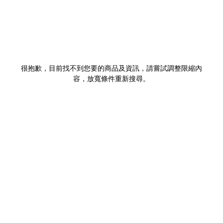
很抱歉，目前找不到您要的商品及資訊，請嘗試調整限縮內
容，放寬條件重新搜尋。