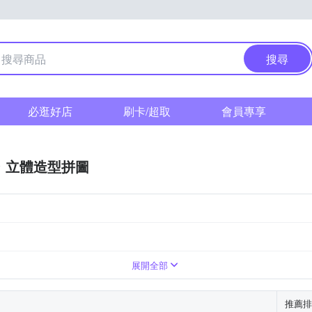
搜尋
必逛好店
刷卡/超取
會員專享
立體造型拼圖
展開全部
推薦排