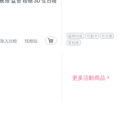
夜燈 益智 禮物 3D 生日禮
超商付款
可刷卡
可分期
加入比較
找相似
零利率
更多活動商品