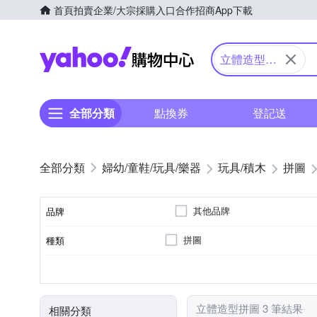
首頁
拍賣
企業/大宗採購入口
合作招商
App下載
Yahoo購物中心
立體造型拼
圖
全部分類
點換券
登記送
婦幼/童鞋/玩具/樂器
玩具/積木
拼圖
其他品牌
品牌
拼圖
種類
品牌名稱
13歲以上
適用年齡
顏色
立體造型拼圖 3 筆結果
相關分類