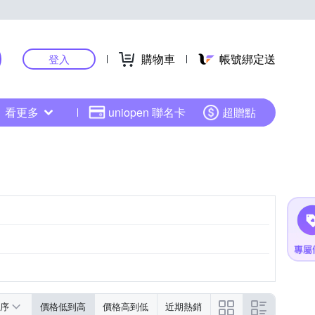
購物車
帳號綁定送
登入
看更多
uniopen 聯名卡
超贈點
序
價格低到高
價格高到低
近期熱銷