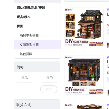
婦幼/童鞋/玩具/樂器
玩具/積木
$
拼圖
幼兒學習拼圖
立體造型拼圖
其他拼圖
價格
$
-
確定
取貨方式