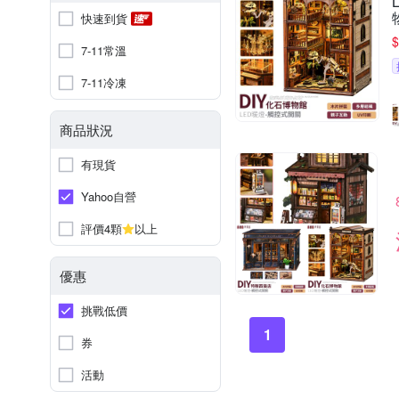
快速到貨
$
7-11常溫
7-11冷凍
商品狀況
有現貨
Yahoo自營
評價4顆
以上
優惠
挑戰低價
1
券
活動