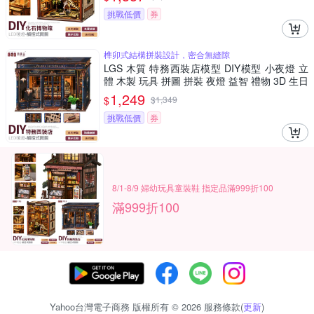
挑戰低價
券
榫卯式結構拼裝設計，密合無縫隙
LGS 木質 特務西裝店模型 DIY模型 小夜燈 立
體 木製 玩具 拼圖 拼裝 夜燈 益智 禮物 3D 生日
禮物
1,249
$
$
1,349
挑戰低價
券
8/1-8/9 婦幼玩具童裝鞋 指定品滿999折100
滿999折100
Yahoo台灣電子商務 版權所有 © 2026 服務條款(
更新
)