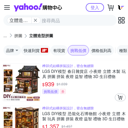
Yahoo購物中心
登入
立體造型
拼圖
拼圖
立體造型拼圖
品牌
快速到貨
有現貨
挑戰低價
價格低到高
種類
榫卯式結構拼裝設計，密合無縫隙
LGS DIY模型 春日雜貨店 小夜燈 立體 木製 玩
具 拼圖 拼裝 夜燈 益智 禮物 3D 生日禮物
939
$
$
1,039
挑戰低價
券
榫卯式結構拼裝設計，密合無縫隙
LGS DIY模型 恐龍化石博物館 小夜燈 立體 木
製 玩具 拼圖 拼裝 夜燈 益智 禮物 3D 生日禮物
1,357
$
$
1,457