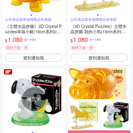
公司貨品質有保障商品有保固
公司貨品質有保障商品有保固
《立體水晶拼圖》3D Crystal P
《3D Crystal Puzzles》立體水
uzzles幸福小豬(16cm系列)(二
晶拼圖-我的小馬(16cm系列-10
色可選)
0片)
1,080
1,080
$1,180
$1,180
$
$
限時下殺
券
限時下殺
券
貨到通知我
貨到通知我
補貨中