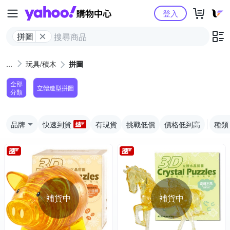
Yahoo購物中心
登入
拼圖
玩具/積木
拼圖
全部
立體造型拼圖
分類
品牌
快速到貨
有現貨
挑戰低價
價格低到高
種類
補貨中
補貨中