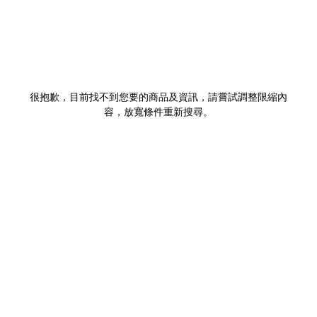
很抱歉，目前找不到您要的商品及資訊，請嘗試調整限縮內
容，放寬條件重新搜尋。