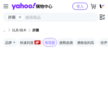
Yahoo購物中心
登入
拼圖
玩具/積木
拼圖
品牌
快速到貨
有現貨
挑戰低價
價格低到高
排序