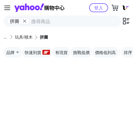
Yahoo購物中心
登入
拼圖
玩具/積木
拼圖
品牌
快速到貨
有現貨
挑戰低價
價格低到高
排序