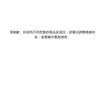
很抱歉，目前找不到您要的商品及資訊，請嘗試調整限縮內
容，放寬條件重新搜尋。