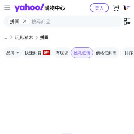
Yahoo購物中心
登入
拼圖
玩具/積木
拼圖
品牌
快速到貨
有現貨
挑戰低價
價格低到高
排序