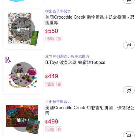
拼出孩子學習力
美國Crocodile Creek 動物圖鑑主題盒拼圖 - 恐
龍世界
補貨中
550
$
活動
券
建立序列創造力與美感能力
B.Toys 波普珠珠-蜂蜜罐150pcs
補貨中
449
$
活動
券
拼出孩子學習力
美國Crocodile Creek 幻彩雷射拼圖 - 侏儸紀公
園
補貨中
499
$
活動
券