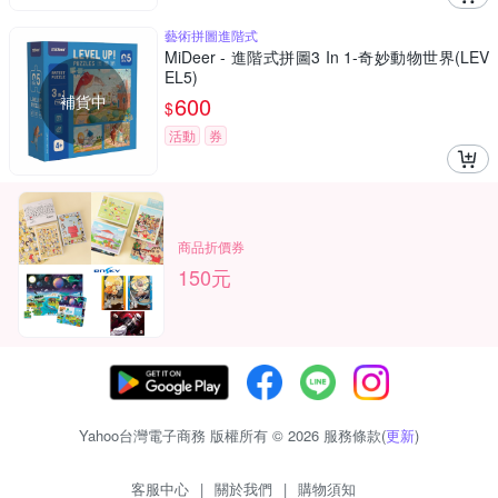
藝術拼圖進階式
MiDeer - 進階式拼圖3 In 1-奇妙動物世界(LEV
EL5)
補貨中
600
$
活動
券
商品折價券
150元
Yahoo台灣電子商務 版權所有 © 2026 服務條款(
更新
)
客服中心
|
關於我們
|
購物須知