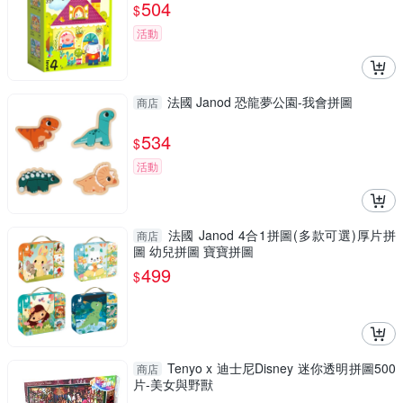
504
$
活動
法國 Janod 恐龍夢公園-我會拼圖
商店
534
$
活動
法國 Janod 4合1拼圖(多款可選)厚片拼
商店
圖 幼兒拼圖 寶寶拼圖
499
$
Tenyo x 迪士尼Disney 迷你透明拼圖500
商店
片-美女與野獸