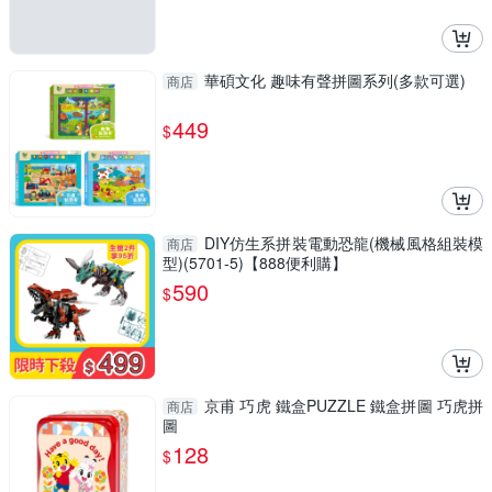
華碩文化 趣味有聲拼圖系列(多款可選)
商店
449
$
DIY仿生系拼裝電動恐龍(機械風格組裝模
商店
型)(5701-5)【888便利購】
590
$
京甫 巧虎 鐵盒PUZZLE 鐵盒拼圖 巧虎拼
商店
圖
128
$