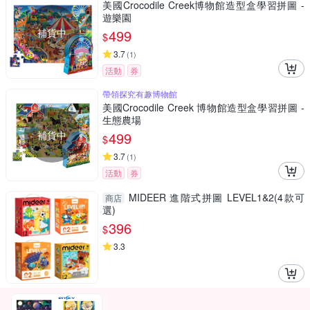
美國Crocodile Creek博物館造型盒學習拼圖 -
遊樂園
補貨中
499
$
3.7
(
1
)
活動
券
帶領探究有趣博物館
美國Crocodile Creek 博物館造型盒學習拼圖 -
生態農場
補貨中
499
$
3.7
(
1
)
活動
券
MIDEER 進階式拼圖 LEVEL1&2(4款可
商店
選)
396
$
3.3