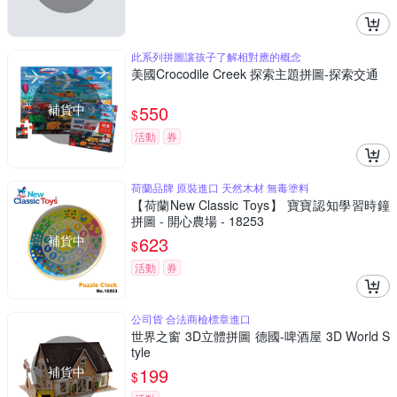
此系列拼圖讓孩子了解相對應的概念
美國Crocodile Creek 探索主題拼圖-探索交通
補貨中
550
$
活動
券
荷蘭品牌 原裝進口 天然木材 無毒塗料
【荷蘭New Classic Toys】 寶寶認知學習時鐘
拼圖 - 開心農場 - 18253
補貨中
623
$
活動
券
公司貨 合法商檢標章進口
世界之窗 3D立體拼圖 德國-啤酒屋 3D World S
tyle
補貨中
199
$