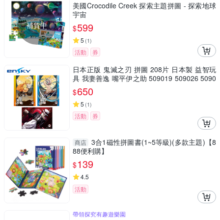
美國Crocodile Creek 探索主題拼圖 - 探索地球
宇宙
補貨中
599
$
5
(
1
)
活動
券
日本正版 鬼滅之刃 拼圖 208片 日本製 益智玩
具 我妻善逸 嘴平伊之助 509019 509026 5090
33
650
$
5
(
1
)
活動
券
3合1磁性拼圖書(1~5等級)(多款主題)【8
商店
88便利購】
139
$
4.5
活動
帶領探究有趣遊樂園