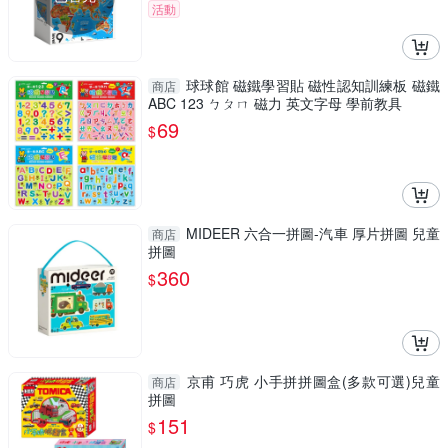
活動
球球館 磁鐵學習貼 磁性認知訓練板 磁鐵
商店
ABC 123 ㄅㄆㄇ 磁力 英文字母 學前教具
69
$
MIDEER 六合一拼圖-汽車 厚片拼圖 兒童
商店
拼圖
360
$
京甫 巧虎 小手拼拼圖盒(多款可選)兒童
商店
拼圖
151
$