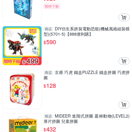
限時下殺
DIY仿生系拼裝電動恐龍(機械風格組裝模
商店
型)(5701-5)【888便利購】
590
$
京甫 巧虎 鐵盒PUZZLE 鐵盒拼圖 巧虎拼
商店
圖
128
$
MIDEER 進階式拼圖 叢林動物(LEVEL2)
商店
厚片拼圖 兒童拼圖
432
$