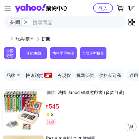
Yahoo購物中心
登入
拼圖
玩具/積木
拼圖
全部
其他拼圖
幼兒學習拼圖
立體造型拼圖
分類
品牌
快速到貨
有現貨
挑戰低價
價格低到高
適用
法國 Janod 磁鐵遊戲書 (多款可選)
商店
545
$
5
活動
Peanuts史努比520片拼圖