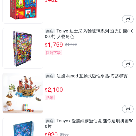
Tenyo 迪士尼 彩繪玻璃系列 透光拼圖(10
商店
00片)-人物角色
1,759
$
$
1,799
限時下殺
法國 Janod 互動式磁性壁貼-海盜尋寶
商店
2,100
$
活動
Tenyox 愛麗絲夢遊仙境 迷你透明拼圖50
商店
0片
920
$
$
960