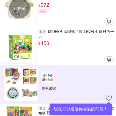
972
$
已售完
活動
MIDEER 進階式拼圖 LEVEL4-寶貝的一
商店
天
450
$
麗兒采家
風車圖書 拼圖 幼幼經典童話拼圖 早教 認
現在可以追蹤你喜愛的商店！
商店
知板 配對拼版 1473