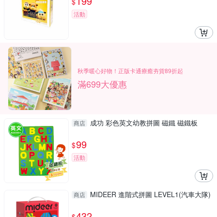
199
$
活動
秋季暖心好物！正版卡通療癒夯貨89折起
滿699大優惠
成功 彩色英文幼教拼圖 磁鐵 磁鐵板
商店
99
$
活動
MIDEER 進階式拼圖 LEVEL1(汽車大隊)
商店
432
$