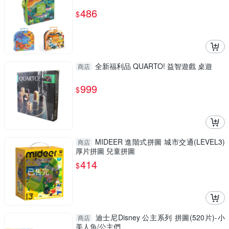
486
$
全新福利品 QUARTO! 益智遊戲 桌遊
商店
999
$
MIDEER 進階式拼圖 城市交通(LEVEL3)
商店
厚片拼圖 兒童拼圖
414
$
已售完
迪士尼Disney 公主系列 拼圖(520片)-小
商店
美人魚/公主們