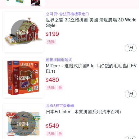
公司貨~合法商檢標章進口
世界之窗 3D立體拼圖 美國 清境農場 3D World
Style
補貨中
199
$
活動
藝術拼圖進階式
MiDeer - 進階式拼圖8 In 1-好餓的毛毛蟲(LEV
EL1)
補貨中
480
$
活動
券
共有8種可愛車輛
日本Ed-Inter - 木質拼圖系列(汽車百科)
補貨中
549
$
活動
券