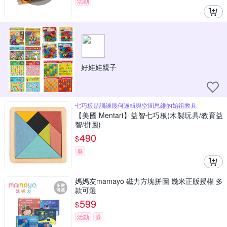
活動
好娃娃親子
七巧板是訓練幾何邏輯與空間思維的始祖教具
【美國 Mentari】益智七巧板(木製玩具/教育益
智/拼圖)
490
$
券
媽媽友mamayo 磁力方塊拼圖 幾米正版授權 多
款可選
599
$
活動
券