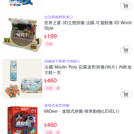
合法商檢標章進口
世界之窗 3D立體拼圖 法國-可麗餅攤 3D World
Style
補貨中
199
$
活動
訓練孩子觀察力與耐心
法國 Moulin Roty 花園派對拼圖(96片) 內附放
大鏡一支
460
$
活動
券
進階式美育拼圖
MiDeer - 進階式拼圖-簡單動物(LEVEL1)
補貨中
460
$
活動
券