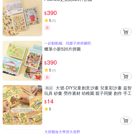
390
$
5
(
1
)
券
一起動動腦、找樂子拼拼圖吧
蠟筆小新520片拼圖
390
$
5
(
1
)
券
大號-DIY兒童創意沙畫 兒童彩沙畫 益智
商店
玩具 砂畫 勞作素材 幼稚園 親子同樂 創作 手工
畫 禮物
14
$
5
大拼圖放大學習大視野