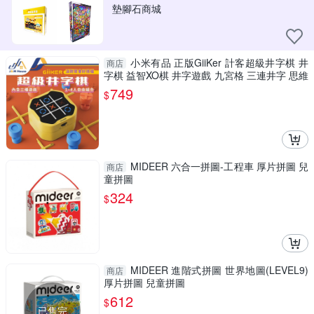
墊腳石商城
小米有品 正版GiiKer 計客超級井字棋 井
商店
字棋 益智XO棋 井字遊戲 九宮格 三連井字 思維
鍛鍊 桌遊
749
$
MIDEER 六合一拼圖-工程車 厚片拼圖 兒
商店
童拼圖
324
$
MIDEER 進階式拼圖 世界地圖(LEVEL9)
商店
厚片拼圖 兒童拼圖
612
$
已售完