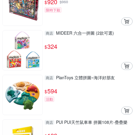
920
$
$
960
限時下殺
MIDEER 六合一拼圖 (2款可選)
商店
324
$
PlanToys 立體拼圖~海洋好朋友
商店
594
$
活動
PUI PUI天竺鼠車車 拼圖108片-疊疊樂
商店