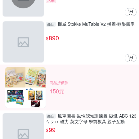
活動
挪威 Stokke MuTable V2 拼圖-歡樂四季
商店
890
$
商品折價券
150元
風車圖書 磁性認知訓練板 磁鐵 ABC 123
商店
ㄅㄆㄇ 磁力 英文字母 學前教具 親子互動
99
$