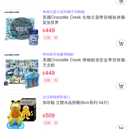
每個主題介紹36種不同動物
美國Crocodile Creek 生物主題學習桶裝拼圖-
鯊魚世界
補貨中
449
$
活動
券
帶領探究有趣博物館
美國Crocodile Creek 博物館造型盒學習拼圖-
天文館
449
$
活動
券
合法商檢標章進口
加菲貓 立體水晶拼圖(8cm系列-34片)
509
$
活動
券