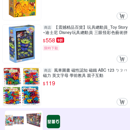
【震撼精品百貨】玩具總動員_Toy Story
商店
~迪士尼 Disney玩具總動員 三眼怪彩色藝術拼
圖266片*85958
558
$
9折
限時下殺
風車圖書 磁性認知 磁鐵 ABC 123 ㄅㄆㄇ
商店
磁力 英文字母 學前教具 親子互動
119
$