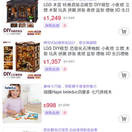
LGS 木質 特務西裝店模型 DIY模型 小夜燈 立
體 木製 玩具 拼圖 拼裝 夜燈 益智 禮物 3D 生日
禮物
1,249
$
$
1,349
挑戰低價
券
榫卯式結構拼裝設計，密合無縫隙
LGS DIY模型 恐龍化石博物館 小夜燈 立體 木
製 玩具 拼圖 拼裝 夜燈 益智 禮物 3D 生日禮物
1,357
$
$
1,457
挑戰低價
券
趣味七巧板，搭配圖卡激發想像力
德國Hape beleduc貝樂多 七巧拼積木
998
$
$
1,098
挑戰低價
券
新款翻頁式場景,自由發揮創造故事