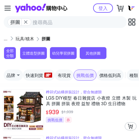
Yahoo購物中心
登入
拼圖
玩具/積木
拼圖
全部
立體造型拼圖
幼兒學習拼圖
其他拼圖
分類
品牌
快速到貨
有現貨
挑戰低價
價格低到高
種類
榫卯式結構拼裝設計，密合無縫隙
LGS DIY模型 春日雜貨店 小夜燈 立體 木製 玩
具 拼圖 拼裝 夜燈 益智 禮物 3D 生日禮物
939
$
$
1,039
挑戰低價
券
榫卯式結構拼裝設計，密合無縫隙