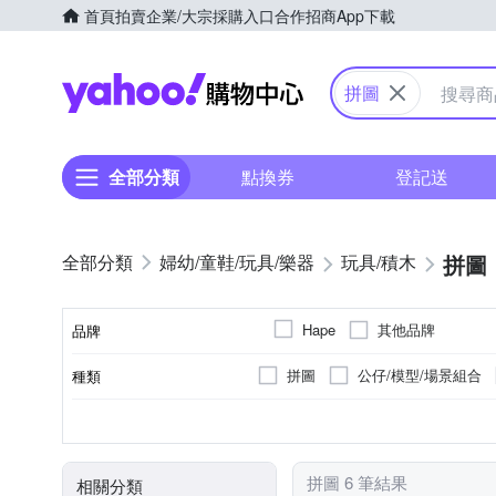
首頁
拍賣
企業/大宗採購入口
合作招商
App下載
Yahoo購物中心
拼圖
全部分類
點換券
登記送
拼圖
婦幼/童鞋/玩具/樂器
玩具/積木
其他品牌
Hape
品牌
拼圖
公仔/模型/場景組合
種類
品牌名稱
13歲以上
1歲以上
4
顏色
適用年齡
拼圖 6 筆結果
相關分類