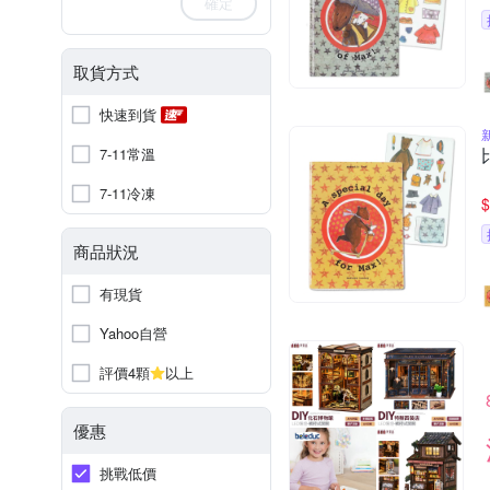
確定
取貨方式
快速到貨
7-11常溫
7-11冷凍
$
商品狀況
有現貨
Yahoo自營
評價4顆
以上
優惠
挑戰低價