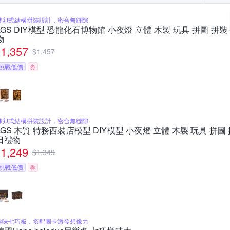
榫卯式結構拼裝設計，密合無縫隙
LGS DIY模型 恐龍化石博物館 小夜燈 立體 木製 玩具 拼圖 拼裝 
物
1,357
$
1,457
挑戰低價
券
榫卯式結構拼裝設計，密合無縫隙
LGS 木質 特務西裝店模型 DIY模型 小夜燈 立體 木製 玩具 拼圖 
日禮物
1,249
$
1,349
挑戰低價
券
趣味七巧板，搭配圖卡激發想像力