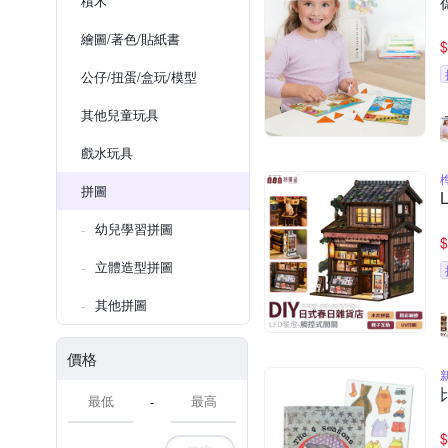
積木
繪圖/著色/貼紙書
$
公仔/扭蛋/盒玩/模型
其他兒童玩具
戲水玩具
拼圖
幼兒學習拼圖
$
立體造型拼圖
其他拼圖
價格
-
$