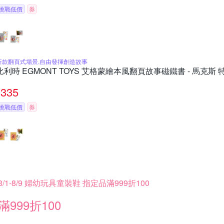
挑戰低價
券
新款翻頁式場景,自由發揮創造故事
比利時 EGMONT TOYS 艾格蒙繪本風翻頁故事磁鐵書 - 馬克斯
335
挑戰低價
券
8/1-8/9 婦幼玩具童裝鞋 指定品滿999折100
滿999折100