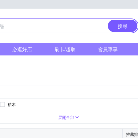
搜尋
必逛好店
刷卡/超取
會員專享
積木
歲以上
展開全部
推薦排