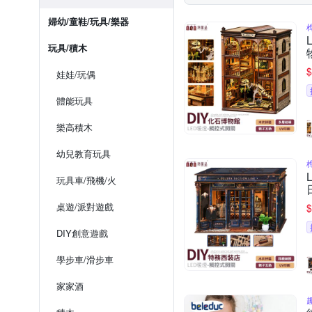
婦幼/童鞋/玩具/樂器
玩具/積木
$
娃娃/玩偶
體能玩具
樂高積木
幼兒教育玩具
玩具車/飛機/火
桌遊/派對遊戲
$
DIY創意遊戲
學步車/滑步車
家家酒