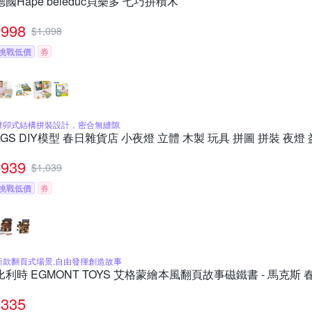
德國Hape beleduc貝樂多 七巧拼積木
998
$
1,098
挑戰低價
券
榫卯式結構拼裝設計，密合無縫隙
LGS DIY模型 春日雜貨店 小夜燈 立體 木製 玩具 拼圖 拼裝 夜燈 
939
$
1,039
挑戰低價
券
新款翻頁式場景,自由發揮創造故事
比利時 EGMONT TOYS 艾格蒙繪本風翻頁故事磁鐵書 - 馬克斯
335