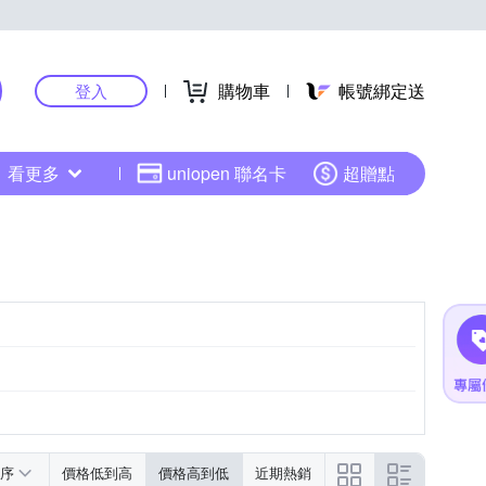
購物車
帳號綁定送
登入
看更多
uniopen 聯名卡
超贈點
序
價格低到高
價格高到低
近期熱銷