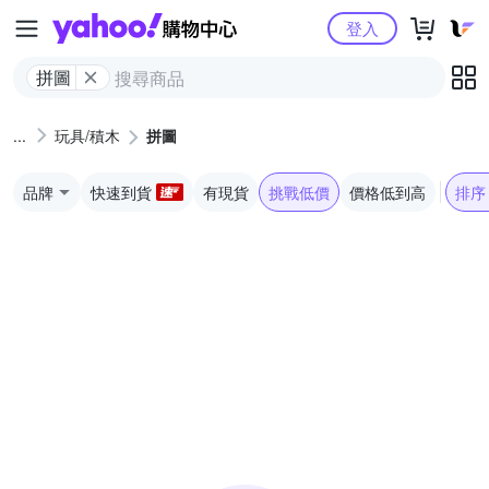
Yahoo購物中心
登入
拼圖
玩具/積木
拼圖
品牌
快速到貨
有現貨
挑戰低價
價格低到高
排序