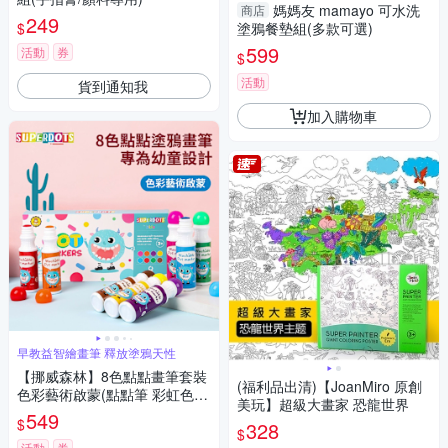
媽媽友 mamayo 可水洗
商店
249
$
塗鴉餐墊組(多款可選)
599
活動
券
$
活動
貨到通知我
加入購物車
早教益智繪畫筆 釋放塗鴉天性
【挪威森林】8色點點畫筆套裝
(福利品出清)【JoanMiro 原創
色彩藝術啟蒙(點點筆 彩虹色
美玩】超級大畫家 恐龍世界
彩色筆 畫畫筆 塗鴉筆)
549
$
328
$
活動
券