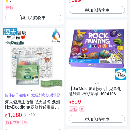
$
5
活動
加入購物車
加入購物車
【JarMelo 原創美玩】兒童創
意繪畫-石頭彩繪 JA94198
陪伴孩子遠離3C 激發創意 快樂學習
699
海夫健康生活館 泓天國際 澳洲
$
HeyDoodle 創意隨行矽膠畫墊
活動
券
恐龍樂園 123
1,380
$1,480
$
加入購物車
限時下殺
券