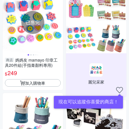
已售完
媽媽友 mamayo 印章工
商店
具20件組(手指膏顏料專用)
249
$
麗兒采家
加入購物車
現在可以追蹤你喜愛的商店！