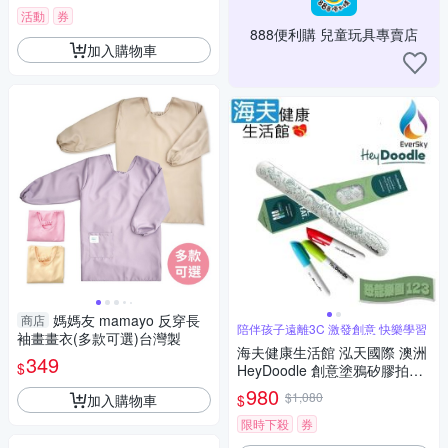
活動
券
888便利購 兒童玩具專賣店
加入購物車
媽媽友 mamayo 反穿長
商店
陪伴孩子遠離3C 激發創意 快樂學習
袖畫畫衣(多款可選)台灣製
海夫健康生活館 泓天國際 澳洲
349
$
HeyDoodle 創意塗鴉矽膠拍拍
手環 恐龍樂園123 雙包裝
980
$1,080
加入購物車
$
限時下殺
券