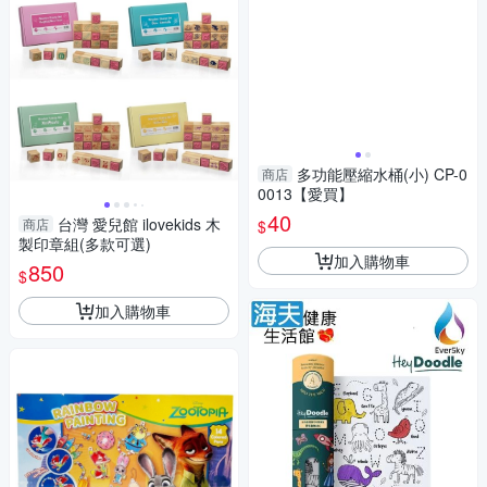
多功能壓縮水桶(小) CP-0
商店
0013【愛買】
40
台灣 愛兒館 ilovekids 木
商店
$
製印章組(多款可選)
加入購物車
850
$
加入購物車