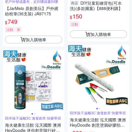
把戶外變成畫布，走到哪就畫到哪
DIY兒童彩繪背包(可水
商店
【JarMelo 原創美玩】戶外繽
洗)(多款圖案)【888便利購】
紛粉筆(36支裝) JA97175
150
$
749
$
活動
活動
券
加入購物車
加入購物車
陪伴孩子遠離3C 激發創意 快樂學習
陪伴孩子遠離3C 激發創意 快樂學習
海夫健康生活館 泓天國際 澳洲
海夫健康生活館 泓天國際 澳洲
HeyDoodle 創意塗鴉矽膠拍拍
HeyDoodle 迷你創意隨行矽膠
手環 野⽣動物ABC 雙包裝