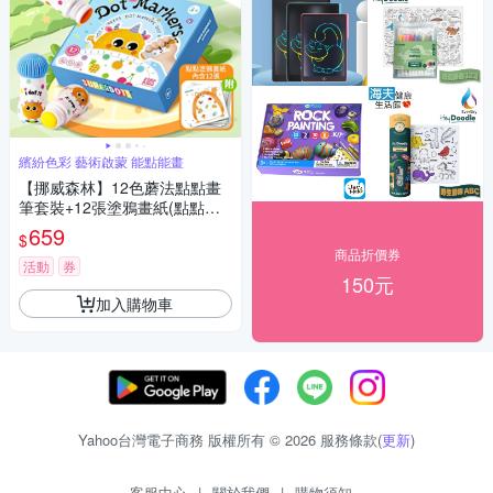
繽紛色彩 藝術啟蒙 能點能畫
【挪威森林】12色蘑法點點畫
筆套裝+12張塗鴉畫紙(點點筆
彩虹色 彩色筆 畫畫筆 塗鴉筆)
659
$
商品折價券
活動
券
150元
加入購物車
Yahoo台灣電子商務 版權所有 © 2026 服務條款(
更新
)
客服中心
|
關於我們
|
購物須知