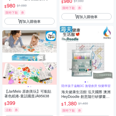
980
$1,080
$
畫墊 交通工具 ABC
980
$1,080
$
限時下殺
券
限時下殺
券
加入購物車
加入購物車
陪伴孩子遠離3C 激發創意 快樂學習
【JarMelo 原創美玩】可黏貼
海夫健康生活館 泓天國際 澳洲
著色紙捲-童話國度JA95638
HeyDoodle 創意隨行矽膠畫墊
100方格數字遊戲
399
1,380
$
$1,480
$
活動
券
限時下殺
券