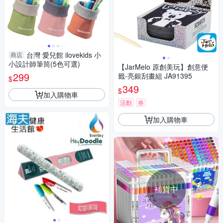
台灣 愛兒館 ilovekids 小
商店
小設計師筆筒(5色可選)
【JarMelo 原創美玩】創意便
299
籤-亮銀刮畫組 JA91395
$
349
$
加入購物車
活動
券
加入購物車
補貨中