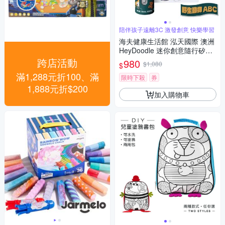
陪伴孩子遠離3C 激發創意 快樂學習
海夫健康生活館 泓天國際 澳洲
HeyDoodle 迷你創意隨行矽膠
畫墊 野⽣動物 ABC
跨店活動
980
$1,080
$
滿1,288元折100、滿
限時下殺
券
1,888元折$200
加入購物車