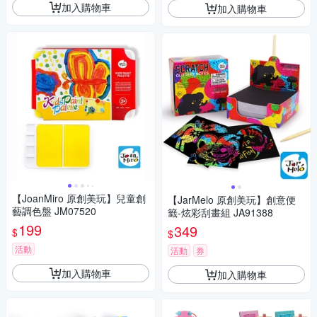
加入購物車
加入購物車
【JoanMiro 原創美玩】兒童創
【JarMelo 原創美玩】創意便
藝調色盤 JM07520
籤-炫彩刮畫組 JA91388
199
349
$
$
活動
活動
券
加入購物車
加入購物車