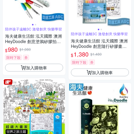
陪伴孩子遠離3C 激發創意 快樂學習
陪伴孩子遠離3C 激發創意 快樂學習
海夫健康生活館 泓天國際 澳洲
海夫健康生活館 泓天國際 澳洲
HeyDoodle 創意塗鴉矽膠拍拍
HeyDoodle 創意隨行矽膠畫墊
手環 交通工具ABC 雙包裝
980
$1,080
$
交通工具 ABC
1,380
$1,480
$
限時下殺
券
限時下殺
券
加入購物車
加入購物車