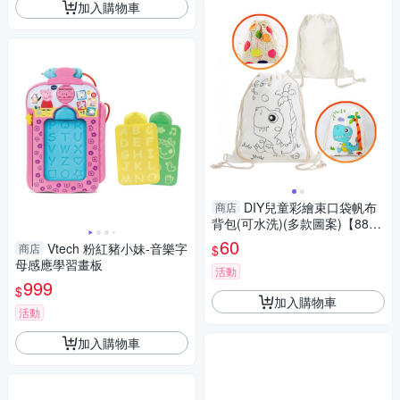
加入購物車
DIY兒童彩繪束口袋帆布
商店
背包(可水洗)(多款圖案)【888
便利購】
60
Vtech 粉紅豬小妹-音樂字
商店
$
母感應學習畫板
活動
999
$
加入購物車
活動
加入購物車