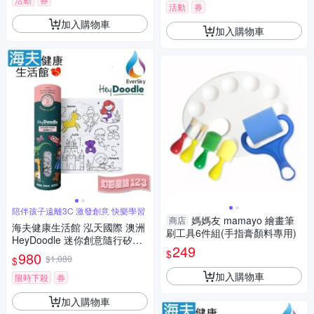
活動
券
加入購物車
加入購物車
陪伴孩子遠離3C 激發創意 快樂學習
媽媽友 mamayo 繪畫筆
商店
海夫健康生活館 泓天國際 澳洲
刷工具6件組(手指膏顏料專用)
HeyDoodle 迷你創意隨行矽膠
249
畫墊 幻彩童話 123
$
980
$1,080
$
加入購物車
限時下殺
券
加入購物車