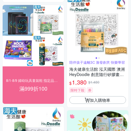
陪伴孩子遠離3C 激發創意 快樂學習
海夫健康生活館 泓天國際 澳洲
HeyDoodle 創意隨行矽膠畫墊
野⽣動物 ABC
8/1-8/9 婦幼玩具童裝鞋 指定品滿999折100
1,380
$1,480
$
滿999折100
限時下殺
券
加入購物車