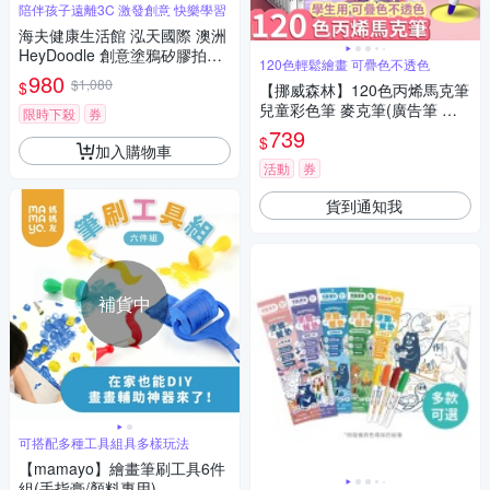
陪伴孩子遠離3C 激發創意 快樂學習
海夫健康生活館 泓天國際 澳洲
HeyDoodle 創意塗鴉矽膠拍拍
120色輕鬆繪畫 可疊色不透色
手環 幻彩童話123 雙包裝
980
$1,080
$
【挪威森林】120色丙烯馬克筆
兒童彩色筆 麥克筆(廣告筆 塗
限時下殺
券
鴉筆 畫畫筆 美術筆 加量油墨
739
$
可疊色不透色)
加入購物車
活動
券
貨到通知我
補貨中
可搭配多種工具組具多樣玩法
【mamayo】繪畫筆刷工具6件
組(手指膏/顏料專用)