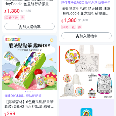
陪伴孩子遠離3C 激發創意 快樂學習
HeyDoodle 創意隨行矽膠畫墊
幻彩童話 123
海夫健康生活館 泓天國際 澳洲
1,380
$1,480
$
HeyDoodle 創意隨行矽膠畫墊
深海發光探險
限時下殺
券
1,380
$1,480
$
加入購物車
限時下殺
券
加入購物車
趣味DIY水印貼 蘑法點點筆
【挪威森林】6色蘑法點點畫筆
套裝+2張水印貼(點點筆 彩虹色
彩色筆 畫畫筆 塗鴉筆)
399
$