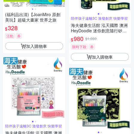
(福利品出清)【JoanMiro 原創
陪伴孩子遠離3C 激發創意 快樂學習
美玩】超級大畫家 世界之旅
海夫健康生活館 泓天國際 澳洲
328
$
HeyDoodle 迷你創意隨行矽膠
畫墊 深海發光探險
活動
券
980
$1,080
$
加入購物車
限時下殺
券
加入購物車
陪伴孩子遠離3C 激發創意 快樂學習
海夫健康生活館 泓天國際 澳洲