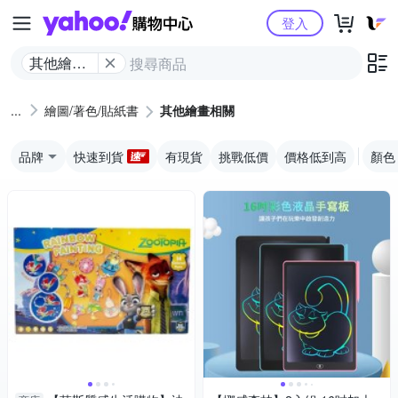
Yahoo購物中心
登入
其他繪畫
相關
繪圖/著色/貼紙書
其他繪畫相關
品牌
快速到貨
有現貨
挑戰低價
價格低到高
顏色