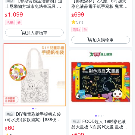
【菲斯質感生活購物】迪
【挪威森林】2入組 16吋加大
商店
士尼動物方城市免烤畫玩具 Zo
彩色液晶電子紙手寫板 兒童繪
otopia DISNEY 聖誕節禮物 生
畫塗鴉板 留言板(無藍光輻射
1,099
699
$
$
日禮物 繪畫玩具
防刪鎖 無紙繪圖)
5
活動
券
(
1
)
活動
券
加入購物車
加入購物車
DIY兒童彩繪手提帆布袋
商店
(可水洗)(多款圖案)【888便利
FOOD超人 19吋彩色液
商店
購】
60
晶大畫板 N次寫 N次畫 畫板 畫
$
圖 繪圖 塗鴉 玩具【愛買】
599