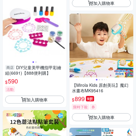
加入購物車
DIY兒童美甲機指甲彩繪
商店
組(6691)【888便利購】
590
$
【Mirola Kids 原創美玩】魔幻
活動
水畫布MK95416
899
9折
加入購物車
$
限時下殺
券
加入購物車