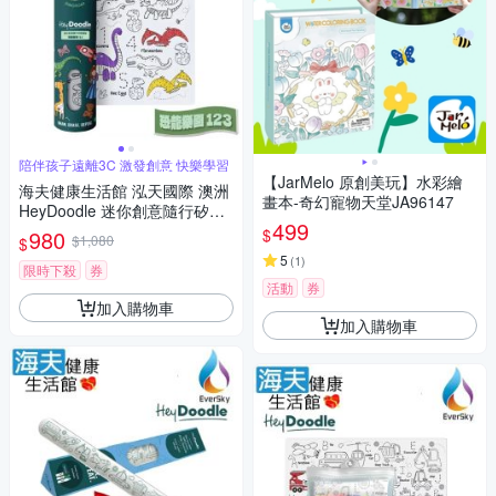
陪伴孩子遠離3C 激發創意 快樂學習
【JarMelo 原創美玩】水彩繪
海夫健康生活館 泓天國際 澳洲
畫本-奇幻寵物天堂JA96147
HeyDoodle 迷你創意隨行矽膠
499
畫墊 恐龍樂園 123
$
980
$1,080
$
5
(
1
)
限時下殺
券
活動
券
加入購物車
加入購物車