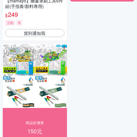
【mamayo】繪畫筆刷工具6件
組(手指膏/顏料專用)
249
$
活動
券
貨到通知我
商品折價券
150元