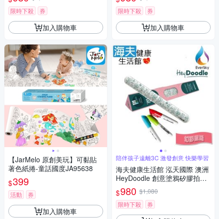
限時下殺
券
限時下殺
券
加入購物車
加入購物車
陪伴孩子遠離3C 激發創意 快樂學習
【JarMelo 原創美玩】可黏貼
著色紙捲-童話國度JA95638
海夫健康生活館 泓天國際 澳洲
HeyDoodle 創意塗鴉矽膠拍拍
399
$
手環 幻彩童話123 雙包裝
980
$1,080
$
活動
券
限時下殺
券
加入購物車