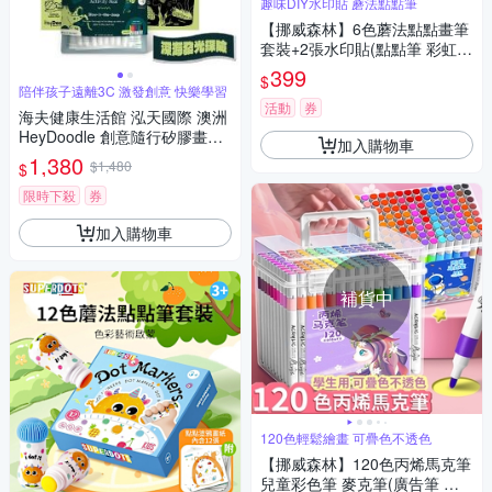
趣味DIY水印貼 蘑法點點筆
【挪威森林】6色蘑法點點畫筆
套裝+2張水印貼(點點筆 彩虹色
彩色筆 畫畫筆 塗鴉筆)
399
$
陪伴孩子遠離3C 激發創意 快樂學習
活動
券
海夫健康生活館 泓天國際 澳洲
HeyDoodle 創意隨行矽膠畫墊
加入購物車
深海發光探險
1,380
$1,480
$
限時下殺
券
加入購物車
補貨中
120色輕鬆繪畫 可疊色不透色
【挪威森林】120色丙烯馬克筆
兒童彩色筆 麥克筆(廣告筆 塗