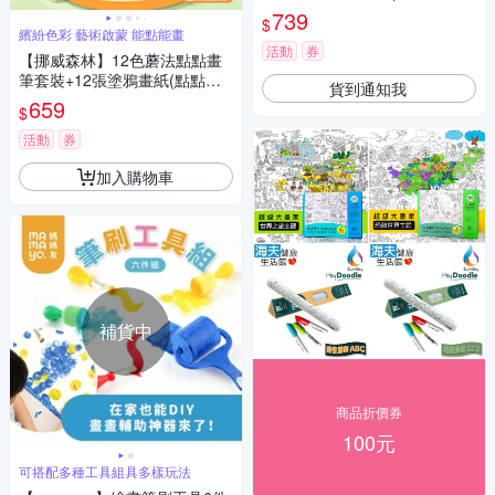
鴉筆 畫畫筆 美術筆 加量油墨
739
$
可疊色不透色)
繽紛色彩 藝術啟蒙 能點能畫
活動
券
【挪威森林】12色蘑法點點畫
筆套裝+12張塗鴉畫紙(點點筆
貨到通知我
彩虹色 彩色筆 畫畫筆 塗鴉筆)
659
$
活動
券
加入購物車
補貨中
商品折價券
100元
可搭配多種工具組具多樣玩法