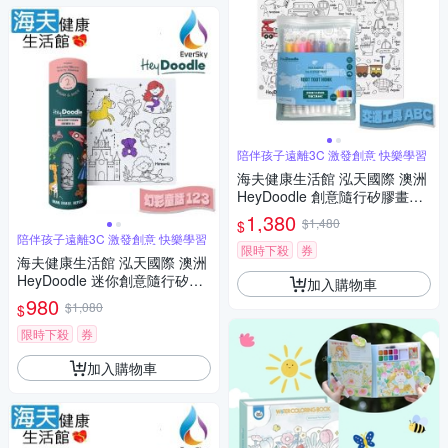
陪伴孩子遠離3C 激發創意 快樂學習
海夫健康生活館 泓天國際 澳洲
HeyDoodle 創意隨行矽膠畫墊
交通工具 ABC
1,380
$1,480
$
陪伴孩子遠離3C 激發創意 快樂學習
限時下殺
券
海夫健康生活館 泓天國際 澳洲
HeyDoodle 迷你創意隨行矽膠
加入購物車
畫墊 幻彩童話 123
980
$1,080
$
限時下殺
券
加入購物車