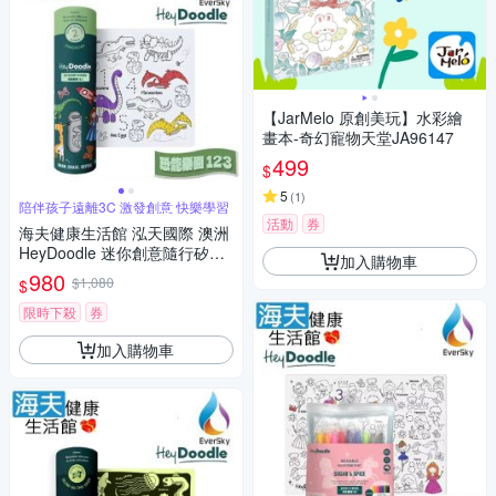
【JarMelo 原創美玩】水彩繪
畫本-奇幻寵物天堂JA96147
499
$
5
(
1
)
陪伴孩子遠離3C 激發創意 快樂學習
活動
券
海夫健康生活館 泓天國際 澳洲
HeyDoodle 迷你創意隨行矽膠
加入購物車
畫墊 恐龍樂園 123
980
$1,080
$
限時下殺
券
加入購物車