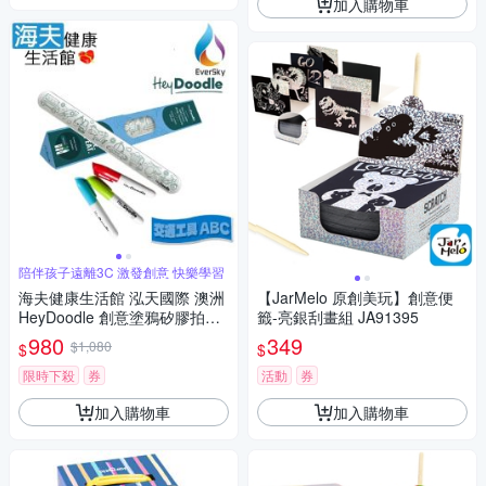
加入購物車
陪伴孩子遠離3C 激發創意 快樂學習
海夫健康生活館 泓天國際 澳洲
【JarMelo 原創美玩】創意便
HeyDoodle 創意塗鴉矽膠拍拍
籤-亮銀刮畫組 JA91395
手環 交通工具ABC 雙包裝
980
349
$1,080
$
$
限時下殺
券
活動
券
加入購物車
加入購物車