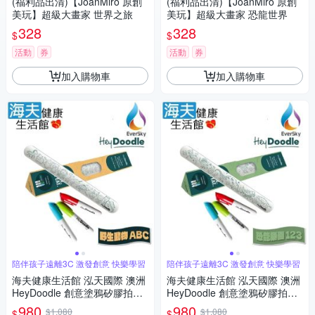
(福利品出清)【JoanMiro 原創
(福利品出清)【JoanMiro 原創
美玩】超級大畫家 世界之旅
美玩】超級大畫家 恐龍世界
328
328
$
$
活動
券
活動
券
加入購物車
加入購物車
陪伴孩子遠離3C 激發創意 快樂學習
陪伴孩子遠離3C 激發創意 快樂學習
海夫健康生活館 泓天國際 澳洲
海夫健康生活館 泓天國際 澳洲
HeyDoodle 創意塗鴉矽膠拍拍
HeyDoodle 創意塗鴉矽膠拍拍
手環 野⽣動物ABC 雙包裝
手環 恐龍樂園123 雙包裝
980
980
$1,080
$1,080
$
$