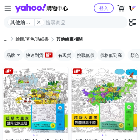
Yahoo購物中心
登入
其他繪畫
相關
繪圖/著色/貼紙書
其他繪畫相關
品牌
快速到貨
有現貨
挑戰低價
價格低到高
顏色