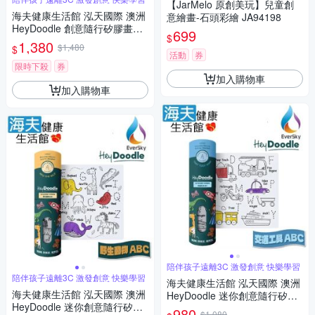
【JarMelo 原創美玩】兒童創
海夫健康生活館 泓天國際 澳洲
意繪畫-石頭彩繪 JA94198
HeyDoodle 創意隨行矽膠畫墊
699
$
野⽣動物 ABC
1,380
$1,480
$
活動
券
限時下殺
券
加入購物車
加入購物車
陪伴孩子遠離3C 激發創意 快樂學習
陪伴孩子遠離3C 激發創意 快樂學習
海夫健康生活館 泓天國際 澳洲
海夫健康生活館 泓天國際 澳洲
HeyDoodle 迷你創意隨行矽膠
HeyDoodle 迷你創意隨行矽膠
畫墊 交通工具 ABC
980
$1,080