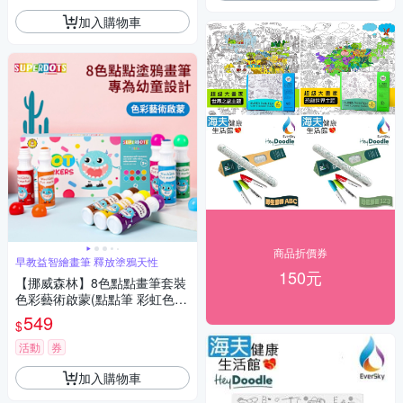
加入購物車
商品折價券
早教益智繪畫筆 釋放塗鴉天性
150元
【挪威森林】8色點點畫筆套裝
色彩藝術啟蒙(點點筆 彩虹色
彩色筆 畫畫筆 塗鴉筆)
549
$
活動
券
加入購物車