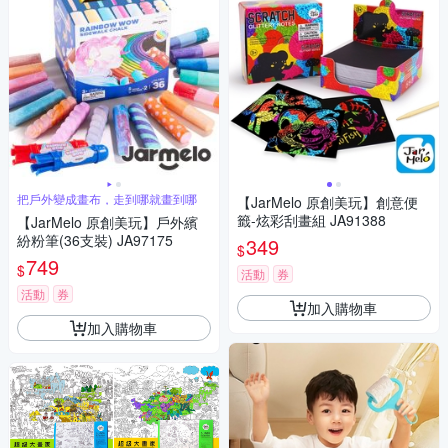
把戶外變成畫布，走到哪就畫到哪
【JarMelo 原創美玩】創意便
籤-炫彩刮畫組 JA91388
【JarMelo 原創美玩】戶外繽
紛粉筆(36支裝) JA97175
349
$
749
$
活動
券
活動
券
加入購物車
加入購物車