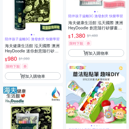
陪伴孩子遠離3C 激發創意 快樂學習
海夫健康生活館 泓天國際 澳洲
HeyDoodle 創意隨行矽膠畫墊
幻彩童話 123
1,380
$1,480
$
陪伴孩子遠離3C 激發創意 快樂學習
限時下殺
券
海夫健康生活館 泓天國際 澳洲
HeyDoodle 迷你創意隨行矽膠
加入購物車
畫墊 深海發光探險
980
$1,080
$
限時下殺
券
加入購物車