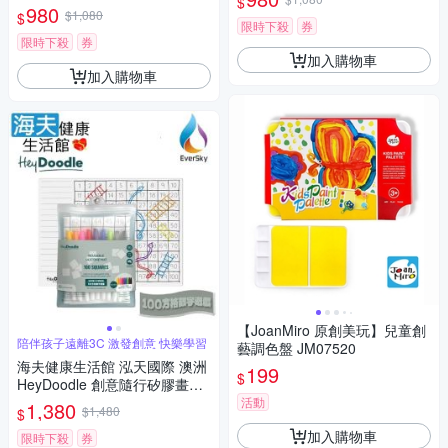
$
畫墊 野⽣動物 ABC
980
$1,080
$
限時下殺
券
限時下殺
券
加入購物車
加入購物車
【JoanMiro 原創美玩】兒童創
陪伴孩子遠離3C 激發創意 快樂學習
藝調色盤 JM07520
海夫健康生活館 泓天國際 澳洲
199
$
HeyDoodle 創意隨行矽膠畫墊
100方格數字遊戲
活動
1,380
$1,480
$
加入購物車
限時下殺
券