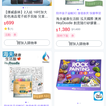
【挪威森林】2入組 16吋加大
陪伴孩子遠離3C 激發創意 快樂學習
彩色液晶電子紙手寫板 兒童繪
海夫健康生活館 泓天國際 澳洲
畫塗鴉板 留言板(無藍光輻射
699
HeyDoodle 創意隨行矽膠畫墊
$
防刪鎖 無紙繪圖)
恐龍樂園 123
1,380
5
(
1
)
$1,480
$
活動
券
限時下殺
券
加入購物車
加入購物車
陪伴孩子遠離3C 激發創意 快樂學習