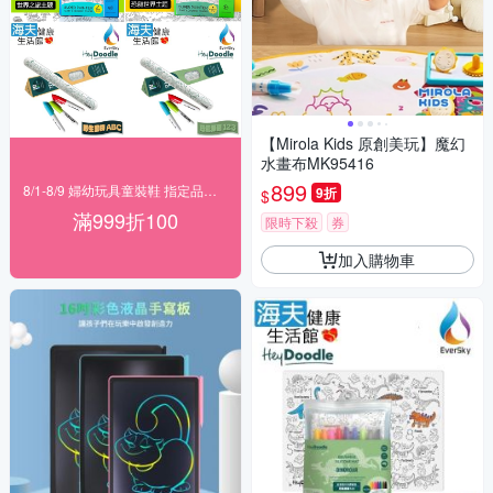
【Mirola Kids 原創美玩】魔幻
水畫布MK95416
899
8/1-8/9 婦幼玩具童裝鞋 指定品滿999折100
9折
$
滿999折100
限時下殺
券
加入購物車