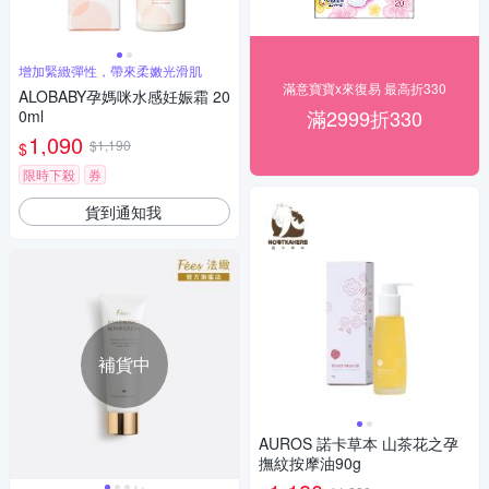
增加緊緻彈性，帶來柔嫩光滑肌
滿意寶寶x來復易 最高折330
ALOBABY孕媽咪水感妊娠霜 20
滿2999折330
0ml
1,090
$1,190
$
限時下殺
券
貨到通知我
補貨中
AUROS 諾卡草本 山茶花之孕
撫紋按摩油90g