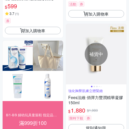
褲(孕婦褲 運動褲 瑜珈褲 托腹
活動
券
599
$
帶 內搭褲)
加入購物車
3.7
(
1
)
券
加入購物車
補貨中
強化胸臀肌膚立體緊緻
Fees法緻 俏彈力豐潤精華凝膠
150ml
1,880
$1,980
$
8/1-8/9 婦幼玩具童裝鞋 指定品滿999折100
限時下殺
券
滿999折100
貨到通知我