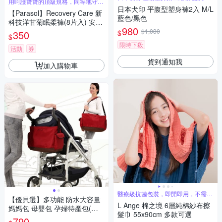
用呵護寶寶的頂級規格，同等地守護
整期
每位女性
日本犬印 平腹型塑身褲2入 M/L
【Parasol】Recovery Care 新
藍色/黑色
科技洋甘菊眠柔褲(8片入) 安睡
980
褲/衛生棉/褲型衛生棉
$1,080
$
350
$
限時下殺
活動
券
貨到通知我
加入購物車
醫療級抗菌包裝，即開即用，不需先
【優貝選】多功能 防水大容量
清洗
L Ange 棉之境 6層純棉紗布擦
媽媽包 母嬰包 孕婦待產包(兩
髮巾 55x90cm 多款可選
色任選)
790