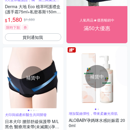
品 禮盒
Derma 大地 Eco 植萃呵護禮盒
(護手霜75ml+私密慕斯150ml
+護膚油150ml)/滋潤/乾燥/保濕/
1,580
$1,680
$
人氣商品★優惠暢銷中
溫和/無香味/無添加/丹麥
滿50大優惠
限時下殺
券
貨到通知我
補貨中
補貨中
增加緊緻彈性，帶來柔嫩光滑肌
犬印與婦產科醫生共同開發
ALOBABY孕媽咪水感妊娠霜 20
日本犬印 腰部舒緩保護帶 M/L
0ml
黑色 醫療用束帶(未滅菌)(孕產