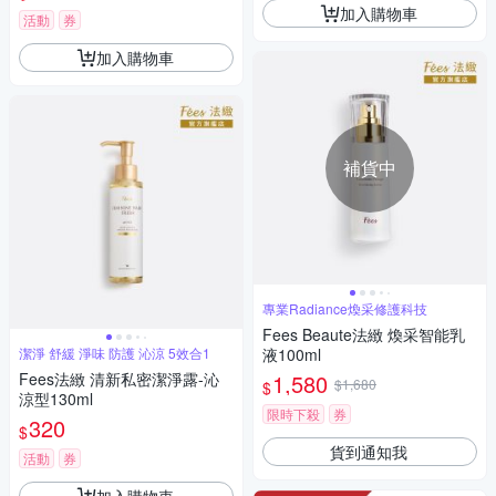
加入購物車
活動
券
加入購物車
補貨中
專業Radiance煥采修護科技
Fees Beaute法緻 煥采智能乳
潔淨 舒緩 淨味 防護 沁涼 5效合1
液100ml
Fees法緻 清新私密潔淨露-沁
1,580
$1,680
$
涼型130ml
限時下殺
券
320
$
貨到通知我
活動
券
加入購物車