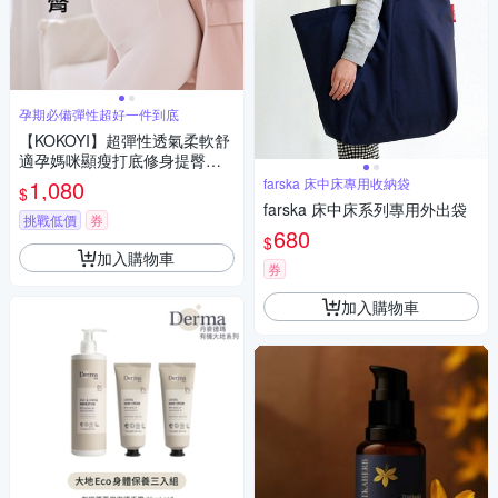
孕期必備彈性超好一件到底
【KOKOYI】超彈性透氣柔軟舒
適孕媽咪顯瘦打底修身提臀托
腹褲 內搭褲(鯊魚褲 孕婦褲 瑜
1,080
farska 床中床專用收納袋
$
珈褲 托腹帶)
farska 床中床系列專用外出袋
挑戰低價
券
680
$
加入購物車
券
加入購物車