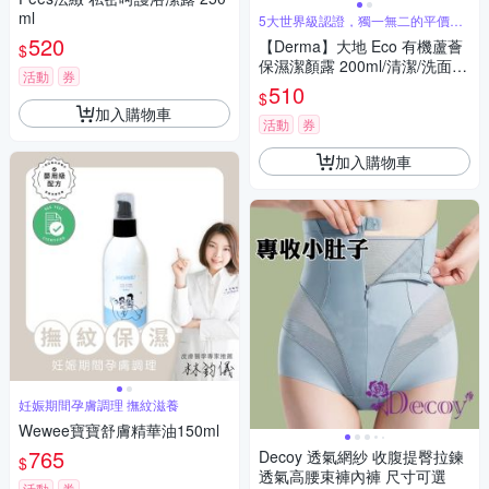
ml
5大世界級認證，獨一無二的平價純
素洗護品
520
【Derma】大地 Eco 有機蘆薈
$
保濕潔顏露 200ml/清潔/洗面
活動
券
乳/無香味/純素/天然/無添加/甘
510
$
油/蘆薈/丹麥
加入購物車
活動
券
加入購物車
妊娠期間孕膚調理 撫紋滋養
Wewee寶寶舒膚精華油150ml
765
Decoy 透氣網紗 收腹提臀拉鍊
$
透氣高腰束褲內褲 尺寸可選
活動
券