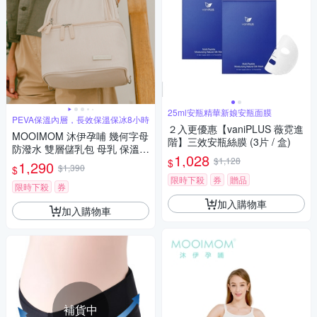
25ml安瓶精華新娘安瓶面膜
PEVA保溫內層，長效保溫保冰8小時
２入更優惠【vaniPLUS 薇霓進
MOOIMOM 沐伊孕哺 幾何字母
階】三效安瓶絲膜 (3片 / 盒)
防潑水 雙層儲乳包 母乳 保溫
1,028
保冷袋 哺乳包 多款可選
$1,128
$
1,290
$1,390
$
限時下殺
券
贈品
限時下殺
券
加入購物車
加入購物車
補貨中