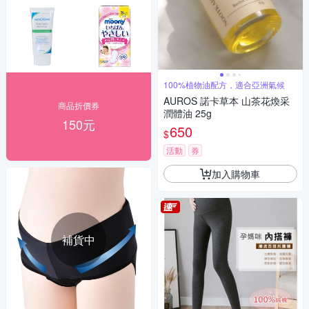
100%植物油配方，適合亞洲氣候
AUROS 諾卡草本 山茶花煥采
商品折價券
潤體油 25g
150元
650
$
活動
券
加入購物車
補貨中