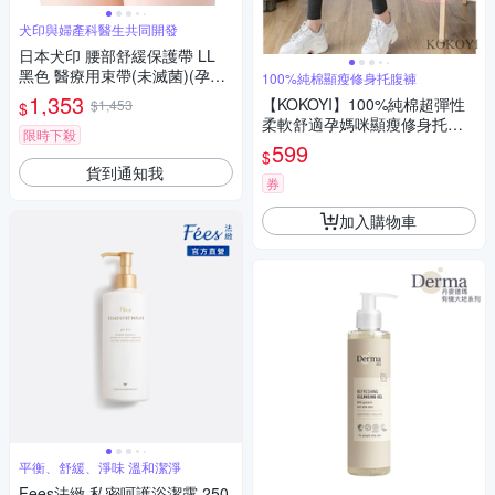
犬印與婦產科醫生共同開發
日本犬印 腰部舒緩保護帶 LL
黑色 醫療用束帶(未滅菌)(孕產
100%純棉顯瘦修身托腹褲
初中期使用)
1,353
【KOKOYI】100%純棉超彈性
$1,453
$
柔軟舒適孕媽咪顯瘦修身托腹
限時下殺
褲 內搭褲(孕婦褲 運動褲 瑜珈
599
$
褲 托腹帶)
貨到通知我
券
加入購物車
平衡、舒緩、淨味 溫和潔淨
Fees法緻 私密呵護浴潔露 250