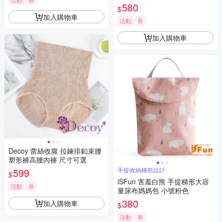
580
$
加入購物車
活動
券
加入購物車
Decoy 蕾絲收腹 拉鍊排釦束腰
塑形褲高腰內褲 尺寸可選
599
手提收納梯形設計
$
iSFun 害羞白熊 手提梯形大容
活動
券
量尿布媽媽包 小號粉色
380
加入購物車
$
活動
券