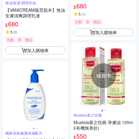
無油保濕 調理控油
680
$
【VANICREAM薇霓肌本】無油
5
(
1
)
安膚清爽調理乳液
活動
券
贈品
680
$
加入購物車
5
(
2
)
活動
券
贈品
加入購物車
補貨中
Mustela慕之恬廊
Mustela慕之恬廊 孕膚油 105m
l(有機無香款)
獨家高效修護保濕配方
550
$