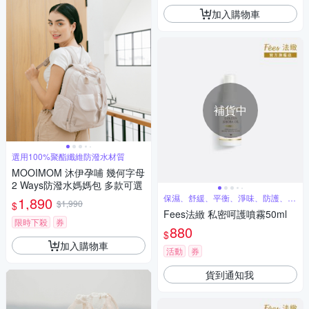
加入購物車
補貨中
選用100%聚酯纖維防潑水材質
MOOIMOM 沐伊孕哺 幾何字母
2 Ways防潑水媽媽包 多款可選
保濕、舒緩、平衡、淨味、防護、清
1,890
$1,990
$
爽
Fees法緻 私密呵護噴霧50ml
限時下殺
券
880
$
加入購物車
活動
券
貨到通知我