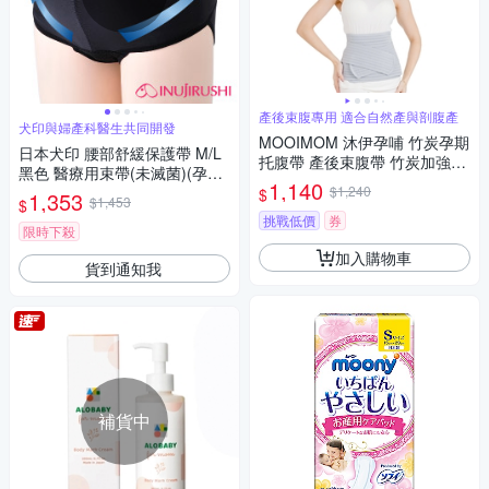
產後束腹專用 適合自然產與剖腹產
犬印與婦產科醫生共同開發
MOOIMOM 沐伊孕哺 竹炭孕期
日本犬印 腰部舒緩保護帶 M/L
托腹帶 產後束腹帶 竹炭加強型
黑色 醫療用束帶(未滅菌)(孕產
束腹帶 多款可選
1,140
初中期使用)
$1,240
$
1,353
$1,453
$
挑戰低價
券
限時下殺
加入購物車
貨到通知我
補貨中