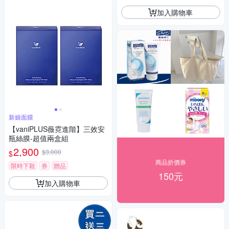
加入購物車
新娘面膜
【vaniPLUS薇霓進階】三效安
瓶絲膜-超值兩盒組
2,900
$3,000
$
商品折價券
限時下殺
券
贈品
150元
加入購物車