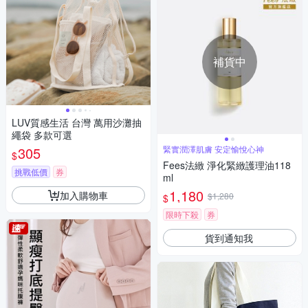
補貨中
LUV質感生活 台灣 萬⽤沙灘抽
繩袋 多款可選
305
緊實潤澤肌膚 安定愉悅心神
$
Fees法緻 淨化緊緻護理油118
挑戰低價
券
ml
1,180
加入購物車
$1,280
$
限時下殺
券
貨到通知我