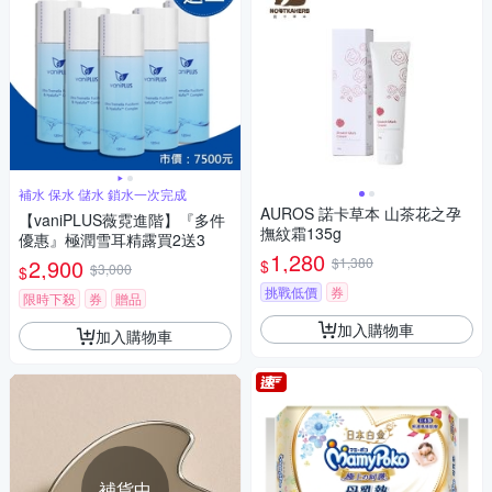
補水 保水 儲水 鎖水一次完成
AUROS 諾卡草本 山茶花之孕
【vaniPLUS薇霓進階】『多件
撫紋霜135g
優惠』極潤雪耳精露買2送3
1,280
2,900
$1,380
$
$3,000
$
挑戰低價
券
限時下殺
券
贈品
加入購物車
加入購物車
補貨中