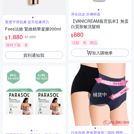
淨化頭皮 舒爽輕盈
【VANICREAM薇霓肌本】無蛋
緊實平滑肌膚 提升肌膚彈力
白質胺敏洗髮精
Fees法緻 緊緻精華凝膠200ml
880
$
1,880
$1,980
$
活動
券
贈品
限時下殺
券
加入購物車
貨到通知我
補貨中
日本熱賣 產後塑身第二階段 體態調