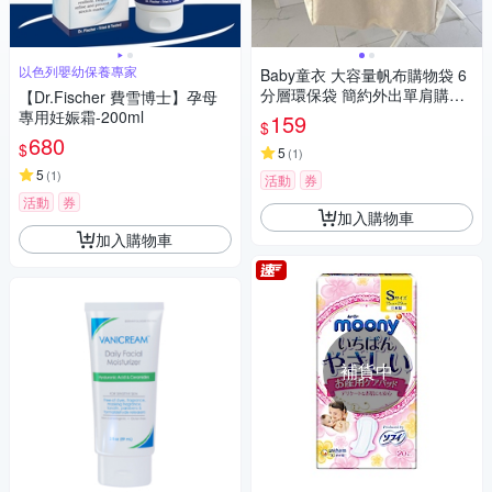
以色列嬰幼保養專家
Baby童衣 大容量帆布購物袋 6
分層環保袋 簡約外出單肩購物
【Dr.Fischer 費雪博士】孕母
包 11672
專用妊娠霜-200ml
159
$
680
$
5
(
1
)
5
(
1
)
活動
券
活動
券
加入購物車
加入購物車
補貨中