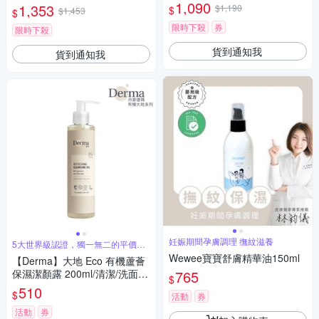
初中期使用)
1,090
1,353
$1,190
$
$1,453
$
限時下殺
券
限時下殺
貨到通知我
貨到通知我
妊娠期間孕膚調理 撫紋滋養
5大世界級認證，獨一無二的平價純
素洗護品
Wewee寶寶舒膚精華油150ml
【Derma】大地 Eco 有機蘆薈
保濕潔顏露 200ml/清潔/洗面
765
$
乳/無香味/純素/天然/無添加/甘
510
$
活動
券
油/蘆薈/丹麥
活動
券