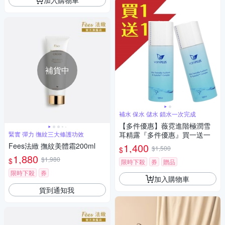
補貨中
補水 保水 儲水 鎖水一次完成
【多件優惠】薇霓進階極潤雪
緊實 彈力 撫紋三大修護功效
耳精露『多件優惠』買一送一
Fees法緻 撫紋美體霜200ml
1,400
$1,500
$
1,880
$1,980
$
限時下殺
券
贈品
限時下殺
券
加入購物車
貨到通知我