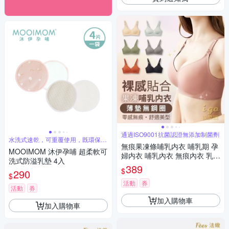
通過ISO9001抗菌認證無添加制菌劑
水洗式速乾，可重覆使用，既環保又
經濟實惠
無痕果凍條哺乳内衣 哺乳期 孕
MOOIMOM 沐伊孕哺 超柔軟可
婦内衣 哺乳內衣 無痕內衣 乳膠
洗式防溢乳墊 4入
內衣 無鋼圈內衣 透氣冰絲 加大
389
$
290
碼
$
活動
券
活動
券
加入購物車
加入購物車