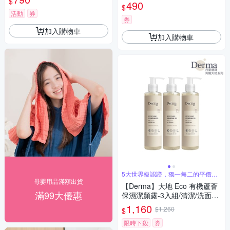
$
490
$
活動
券
券
加入購物車
加入購物車
5大世界級認證，獨一無二的平價純
素洗護品
母嬰用品滿額出貨
【Derma】大地 Eco 有機蘆薈
滿99大優惠
保濕潔顏露-3入組/清潔/洗面乳/
無香味/純素/天然/無添加/甘油/
1,160
$1,260
$
蘆薈/丹麥
限時下殺
券