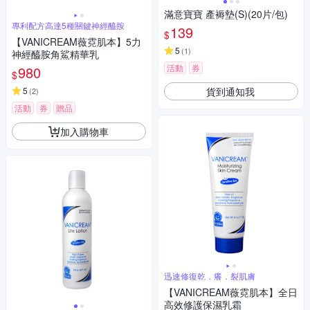
滿意寶寶 產褥墊(S)(20片/包)
專利配方高達5種關鍵神經醯胺
139
$
【VANICREAM薇霓肌本】5力
5
(
1
)
神經醯胺角鯊精華乳
活動
券
980
$
貨到通知我
5
(
2
)
活動
券
贈品
加入購物車
迅速修復乾．癢．裂肌膚
【VANICREAM薇霓肌本】全日
高效修護保濕乳霜