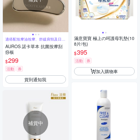
滿意寶寶 極上の呵護母乳墊(10
適搭配按摩油按摩、舒緩肩頸及日常
放鬆使用
8片/包)
AUROS 諾卡草本 抗菌按摩刮
395
痧板
$
299
活動
券
$
活動
券
加入購物車
貨到通知我
補貨中