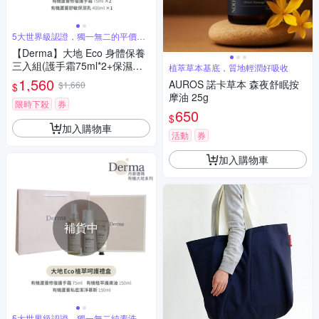
5大世界級認證，獨一無二的平價純
素洗護品
【Derma】大地 Eco 身體保養
三入組(護手霜75ml*2+保濕乳4
植萃草本基底，質地輕潤好吸收
00ml)/滋潤/乾燥/無香味/溫和/
1,560
AUROS 諾卡草本 森夜舒眠按
$1,660
$
純素/天然/無添加/荷荷巴油/丹
摩油 25g
麥
限時下殺
券
650
$
加入購物車
活動
券
加入購物車
補貨中
5大世界級認證，獨一無二純素洗護