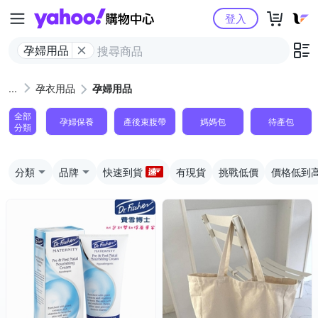
Yahoo購物中心
登入
孕婦用品
孕衣用品
孕婦用品
全部
孕婦保養
產後束腹帶
媽媽包
待產包
分類
分類
品牌
快速到貨
有現貨
挑戰低價
價格低到