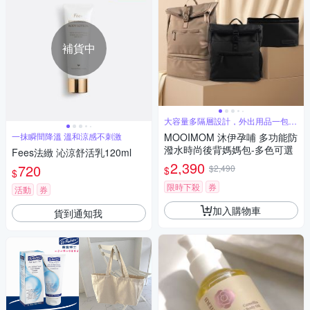
補貨中
大容量多隔層設計，外出用品一包搞
定
一抹瞬間降溫 溫和涼感不刺激
MOOIMOM 沐伊孕哺 多功能防
潑水時尚後背媽媽包-多色可選
Fees法緻 沁涼舒活乳120ml
2,390
720
$2,490
$
$
限時下殺
券
活動
券
加入購物車
貨到通知我