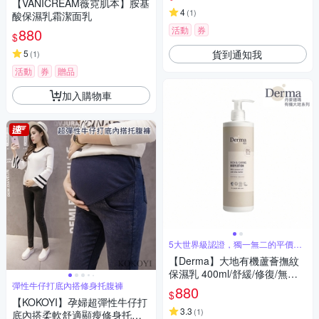
【VANICREAM薇霓肌本】胺基
4
(
1
)
酸保濕乳霜潔面乳
活動
券
880
$
貨到通知我
5
(
1
)
活動
券
贈品
加入購物車
5大世界級認證，獨一無二的平價純
素洗護品
【Derma】大地有機蘆薈撫紋
保濕乳 400ml/舒緩/修復/無香
彈性牛仔打底內搭修身托腹褲
味/溫和/純素/天然/無添加/椰子
880
$
油/丹麥
【KOKOYI】孕婦超彈性牛仔打
3.3
(
1
)
底內搭柔軟舒適顯瘦修身托腹