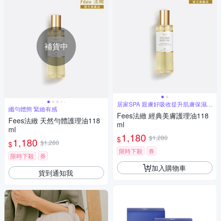
補貨中
居家SPA 親膚好吸收提升肌膚保濕彈
纖勻體態 緊緻有感
力
Fees法緻 經典美膚護理油118
Fees法緻 天然勻體護理油118
ml
ml
1,180
$1,280
$
1,180
$1,280
$
限時下殺
券
限時下殺
券
加入購物車
貨到通知我