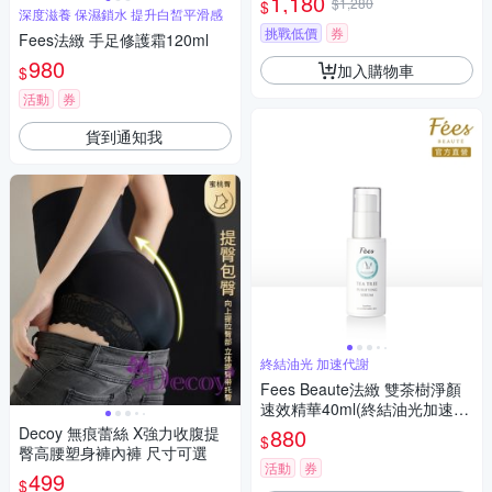
1,180
$1,280
$
深度滋養 保濕鎖水 提升白皙平滑感
挑戰低價
券
Fees法緻 手足修護霜120ml
980
加入購物車
$
活動
券
貨到通知我
終結油光 加速代謝
Fees Beaute法緻 雙茶樹淨顏
速效精華40ml(終結油光加速代
謝)
Decoy 無痕蕾絲 X強力收腹提
880
$
臀高腰塑身褲內褲 尺寸可選
活動
券
499
$