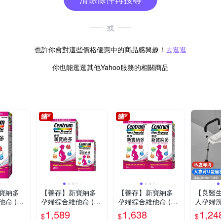
或
也許你會對這些價格優惠中的商品感興趣！
去逛逛
你也能逛逛其他Yahoo服務的相關商品
寶納多
【善存】新寶納多
【善存】新寶納多
【良醫
命 (10
孕婦綜合維他命 (23
孕婦綜合維他命 (10
人孕婦洗
0錠/組)
0錠X2盒)
雙扶手
1,589
1,638
1,24
$
$
$
板(沐浴