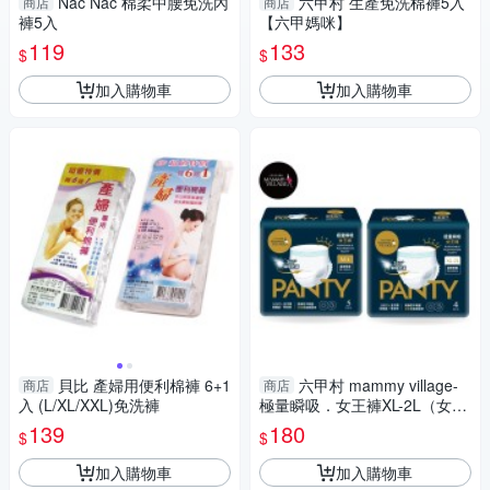
Nac Nac 棉柔中腰免洗內
六甲村 生產免洗棉褲5入
商店
商店
褲5入
【六甲媽咪】
119
133
$
$
加入購物車
加入購物車
貝比 產婦用便利棉褲 6+1
六甲村 mammy village-
商店
商店
入 (L/XL/XXL)免洗褲
極量瞬吸．女王褲XL-2L（女王
褲 生理褲 生產褲 衛生棉）【六
139
180
$
$
甲媽咪】
加入購物車
加入購物車