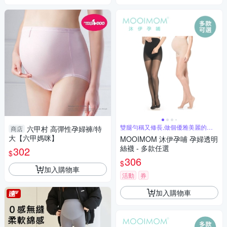
雙腿勻稱又修長,做個優雅美麗的孕
六甲村 高彈性孕婦褲/特
商店
媽咪
大【六甲媽咪】
MOOIMOM 沐伊孕哺 孕婦透明
絲襪 - 多款任選
302
$
306
$
加入購物車
活動
券
加入購物車