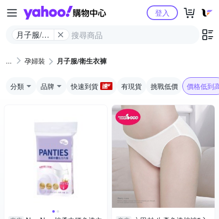
Yahoo購物中心
登入
月子服/衛
生衣褲
孕婦裝
月子服/衛生衣褲
分類
品牌
快速到貨
有現貨
挑戰低價
價格低到