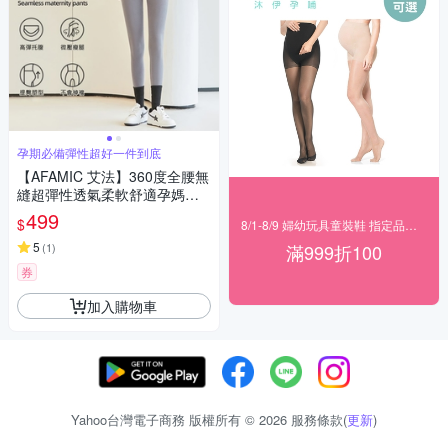
孕期必備彈性超好一件到底
【AFAMIC 艾法】360度全腰無
縫超彈性透氣柔軟舒適孕媽咪
顯瘦打底修身提臀托腹褲 內搭
499
$
8/1-8/9 婦幼玩具童裝鞋 指定品滿999折100
褲(鯊魚褲 孕婦褲)
5
(
1
)
滿999折100
券
加入購物車
Yahoo台灣電子商務 版權所有 © 2026 服務條款(
更新
)