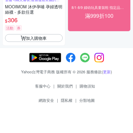
媽咪
MOOIMOM 沐伊孕哺 孕婦透明
8/1-8/9 婦幼玩具童裝鞋 指定品滿999折100
絲襪 - 多款任選
滿999折100
306
$
活動
券
加入購物車
Yahoo台灣電子商務 版權所有 © 2026 服務條款(
更新
)
客服中心
|
關於我們
|
購物須知
網路安全
|
隱私權
|
分類地圖