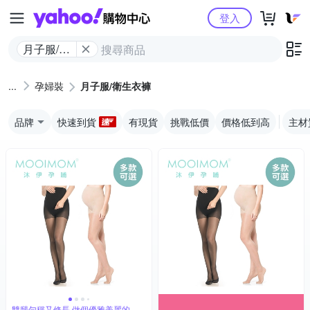
Yahoo購物中心
登入
月子服/衛
生衣褲
孕婦裝
月子服/衛生衣褲
品牌
快速到貨
有現貨
挑戰低價
價格低到高
主材
雙腿勻稱又修長,做個優雅美麗的孕