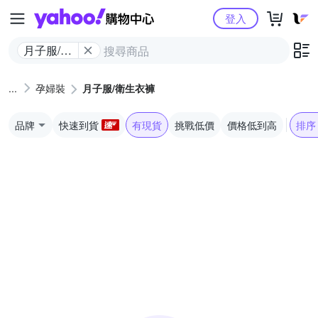
Yahoo購物中心
登入
月子服/衛
生衣褲
孕婦裝
月子服/衛生衣褲
品牌
快速到貨
有現貨
挑戰低價
價格低到高
排序