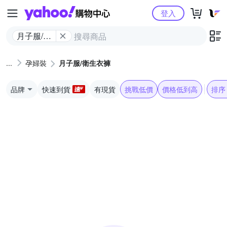
Yahoo購物中心
登入
月子服/衛
生衣褲
孕婦裝
月子服/衛生衣褲
品牌
快速到貨
有現貨
挑戰低價
價格低到高
排序