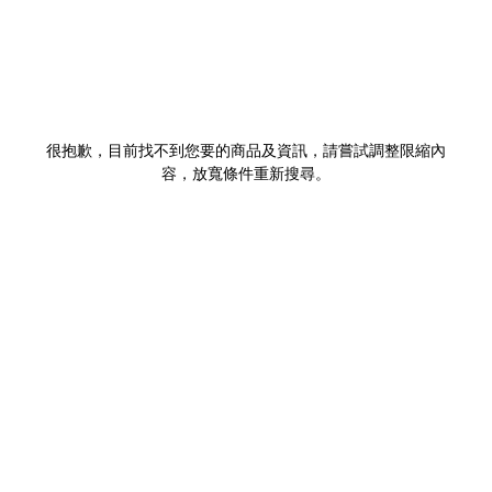
很抱歉，目前找不到您要的商品及資訊，請嘗試調整限縮內
容，放寬條件重新搜尋。