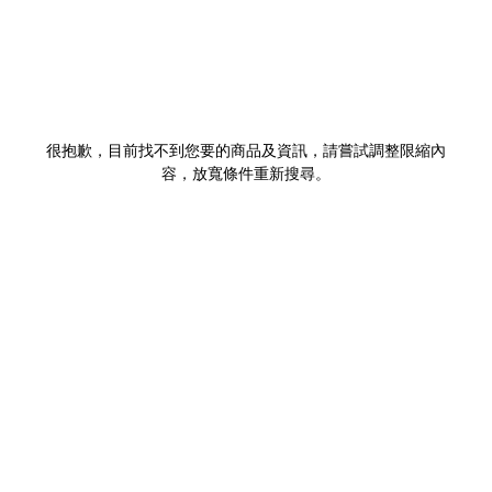
很抱歉，目前找不到您要的商品及資訊，請嘗試調整限縮內
容，放寬條件重新搜尋。