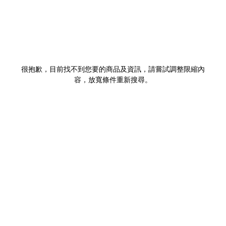
很抱歉，目前找不到您要的商品及資訊，請嘗試調整限縮內
容，放寬條件重新搜尋。