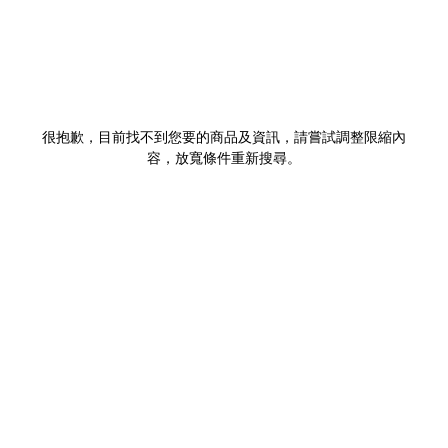
很抱歉，目前找不到您要的商品及資訊，請嘗試調整限縮內
容，放寬條件重新搜尋。