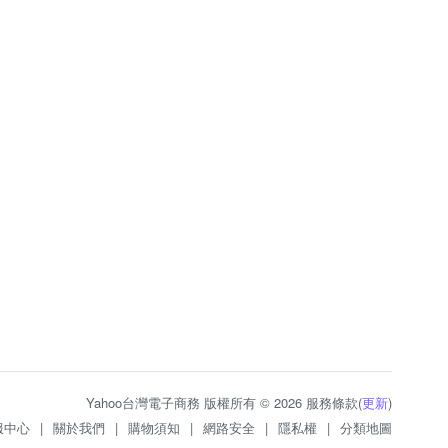
Yahoo台灣電子商務 版權所有 © 2026 服務條款(
更新
)
服中心
|
關於我們
|
購物須知
|
網路安全
|
隱私權
|
分類地圖